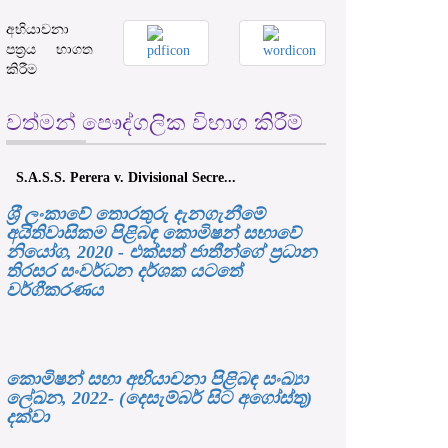
අභියාචනා
පත්‍රය භාගත
කිරීම
වත්මන් පෞද්ගලික විභාග කිරීම්
S.A.S.S. Perera v. Divisional Secre...
ශ‍්‍රී ලංකාවේ තොරතුරු දැනගැනීමේ
අයිතිවාසිකම පිළිබඳ කොමිෂන් සභාවේ
නියෝග, 2020 - එක්සත් ජාතීන්ගේ ප්‍රධාන
තිරසර සංවර්ධන දර්ශක යටතේ
වර්ගීකරණය
කොමිෂන් සභා අභියාචනා පිළිබඳ සංඛ්‍යා
ලේඛන, 2022- (දෙසැම්බර් සිට අගෝස්තු)
දක්වා