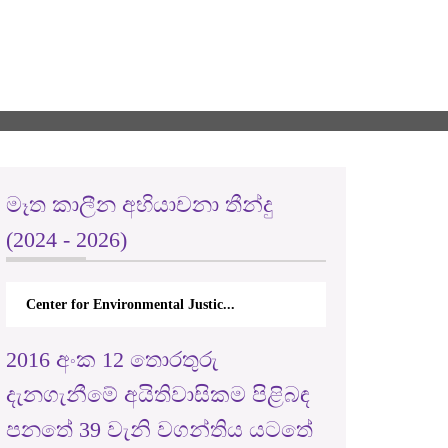
මෑත කාලීන අභියාචනා තීන්දු
(2024 - 2026)
Center for Environmental Justic...
2016 අංක 12 තොරතුරු
දැනගැනීමේ අයිතිවාසිකම පිළිබඳ
පනතේ 39 වැනි වගන්තිය යටතේ