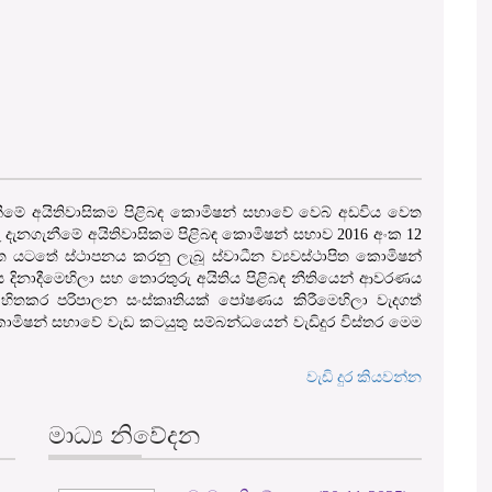
ගැනීමේ අයිතිවාසිකම පිළිබඳ කොමිෂන් සභාවේ වෙබ් අඩවිය වෙත
ු දැනගැනීමේ අයිතිවාසිකම පිළිබඳ කොමිෂන් සභාව 2016 අංක 12
 යටතේ ස්ථාපනය කරනු ලැබූ ස්වාධීන ව්‍යවස්ථාපිත කොමිෂන්
ය දිනාදීමෙහිලා සහ තොරතුරු අයිතිය පිළිබඳ නීතියෙන් ආවරණය
ිතකර පරිපාලන සංස්කෘතියක් පෝෂණය කිරීමෙහිලා වැදගත්
මිෂන් සභාවේ වැඩ කටයුතු සම්බන්ධයෙන් වැඩිදුර විස්තර මෙම
වැඩි දුර කියවන්න
මාධ්‍ය නිවේදන