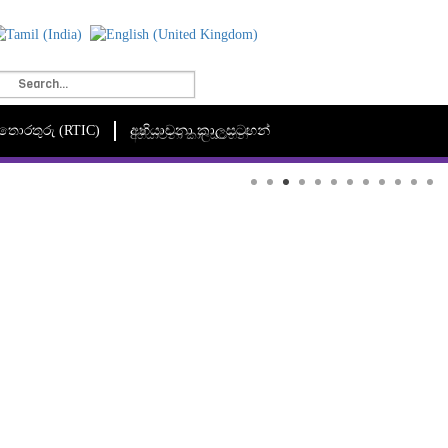
මී තොරතුරු (RTIC)
අභියාචනා කාලසටහන්
අභියාචනා කාලසටහන්