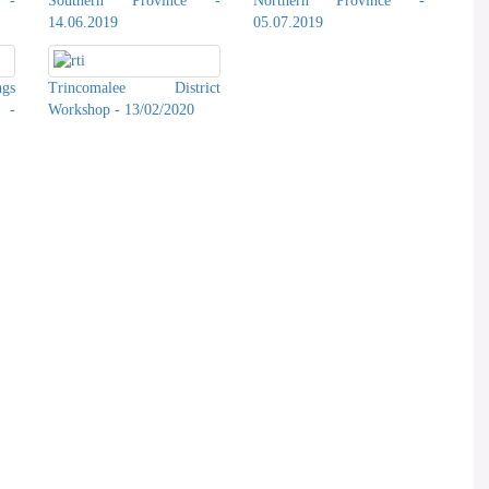
 -
Southern Province -
Northern Province -
14.06.2019
05.07.2019
ngs
Trincomalee District
 -
Workshop - 13/02/2020