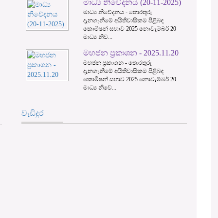
මාධ්‍ය නිවේදනය (20-11-2025)
3
මාධ්‍ය නිවේදනය - තොරතුරු
දැනගැනීමේ අයිතිවාසිකම පිළිබඳ
කොමිෂන් සභාව 2025 නොවැම්බර් 20
මාධ්‍ය නිව...
මහජන ප්‍රකාශන - 2025.11.20
මහජන ප්‍රකාශන - තොරතුරු
දැනගැනීමේ අයිතිවාසිකම පිළිබඳ
කොමිෂන් සභාව 2025 නොවැම්බර් 20
මාධ්‍ය නිවේ...
වැඩිදුර