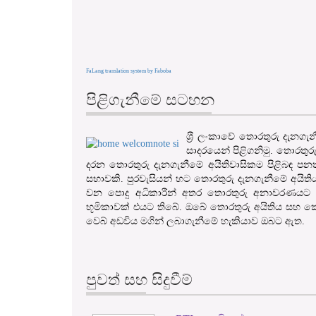
FaLang translation system by Faboba
පිළිගැනීමේ සටහන
ශ‍්‍රී ලංකාවේ තොරතුරු දැන
සාදරයෙන් පිළිගනිමු. තොරතුර
දරන තොරතුරු දැනගැනීමේ අයිතිවාසිකම පිළිබඳ පනත
සභාවකි. පුරවැසියන් හට තොරතුරු දැනගැනීමේ අයිති
වන පොදු අධිකාරීන් අතර තොරතුරු අනාවරණයට හ
භූමිකාවක් එයට තිබේ. ඔබේ තොරතුරු අයිතිය සහ කො
වෙබ් අඩවිය මගින් ලබාගැනීමේ හැකියාව ඔබට ඇත.
පුවත් සහ සිදුවීම්