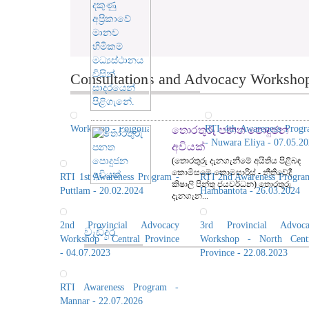
Consultations and Advocacy Workshops
Workshop - Polgolla
RTI 4th Awareness Prog
තොරතුරු පනත පොදුජන
- Nuwara Eliya - 07.05.2
අවියක්
(තොරතුරු දැනගැනීමේ අයිතිය පිළිබඳ
කොමිසමේ කොමසාරිස් - නීතිවේදී
RTI 1st Awareness Program -
RTI 2nd Awareness Progra
කිෂාලි පින්තු ජයවර්ධන) තොරතුරු
Puttlam - 20.02.2024
Hambantota - 26.03.2024
දැනගැන...
2nd Provincial Advocacy
3rd Provincial Advoca
වැඩිදුර
Workshop - Central Province
Workshop - North Centr
- 04.07.2023
Province - 22.08.2023
RTI Awareness Program -
Mannar - 22.07.2026