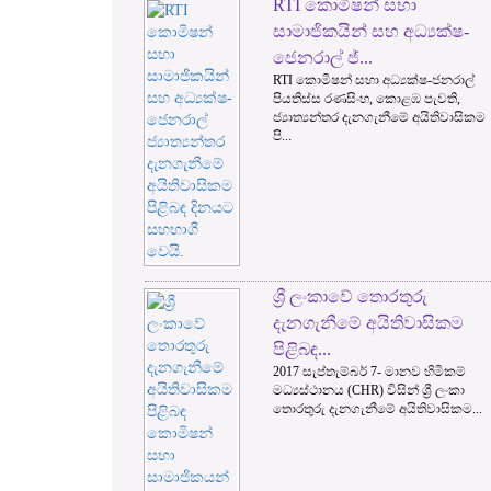
RTI කොමිෂන් සභා
1
2
සාමාජිකයින් සහ අධ්‍යක්ෂ-
ජෙනරාල් ජ්...
RTI කොමිෂන් සභා අධ්‍යක්ෂ-ජනරාල්
පියතිස්ස රණසිංහ, කොළඹ පැවති,
ජ්‍යාත්‍යන්තර දැනගැනීමේ අයිතිවාසිකම
පි...
ශ්‍රී ලංකාවේ තොරතුරු
දැනගැනීමේ අයිතිවාසිකම
පිළිබඳ...
2017 සැප්තැම්බර් 7- මානව හිමිකම්
මධ්‍යස්ථානය (CHR) විසින් ශ්‍රී ලංකා
තොරතුරු දැනගැනීමේ අයිතිවාසිකම...