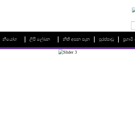
නියෝග
ලිපි ලේඛන
නිති අසන පැන
පුරප්පාඩු
ප්‍රගා