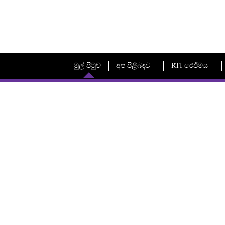
මුල් පිටුව
අප පිළිබඳව
RTI රෙජිමය