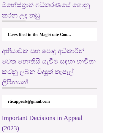
මහේස්ත්‍රාත් අධිකරණයේ ගොනු
කරන ලද නඩු
Cases filed in the Magistrate Cou...
අභියාචක සහ පොදු අධිකාරීන්
වෙත නොතීසි යැවීම සඳහා භාවිතා
කරනු ලබන විද්‍යුත් තැපැල්
ලිපිනයන්
rticappeals@gmail.com
Important Decisions in Appeal
(2023)