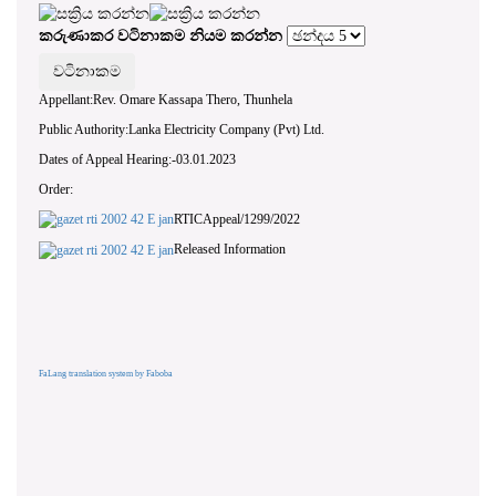
කරුණාකර වටිනාකම නියම කරන්න
Appellant:Rev. Omare Kassapa Thero, Thunhela
Public Authority:Lanka Electricity Company (Pvt) Ltd.
Dates of Appeal Hearing:-03.01.2023
Order:
RTICAppeal/1299/2022
Released Information
FaLang translation system by Faboba