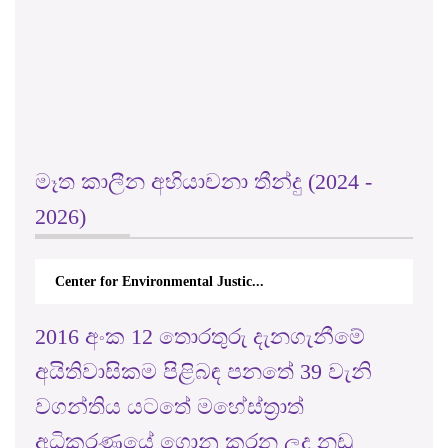
මෑත කාලීන අභියාචනා තීන්දු (2024 -
2026)
Center for Environmental Justic...
2016 අංක 12 තොරතුරු දැනගැනීමේ
අයිතිවාසිකම පිළිබඳ පනතේ 39 වැනි
වගන්තිය යටතේ මහේස්ත්‍රාත්
අධිකරණයේ ගොනු කරන ලද නඩු