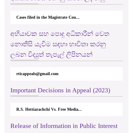
Cases filed in the Magistrate Cou...
අභියාචක සහ පොදු අධිකාරීන් වෙත
නොතීසි යැවීම සඳහා භාවිතා කරනු
ලබන විද්‍යුත් තැපැල් ලිපිනයන්
rticappeals@gmail.com
Important Decisions in Appeal (2023)
R.S. Hettiarachchi Vs. Free Media...
Release of Information in Public Interest