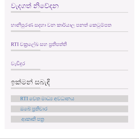
වැදගත් නිවේදන
හානිපුරණ සදහා වන කාර්යාල පනත් කෙටුම්පත
RTI චක්‍රලේඛ සහ ප්‍රතිපත්ති
වැඩිදුර
ඉක්මන් සබැඳි
RTI වෙත මාධ්‍ය අවධානය
ඔබේ ප්‍රතිචාර
ආකෘති පත්‍ර