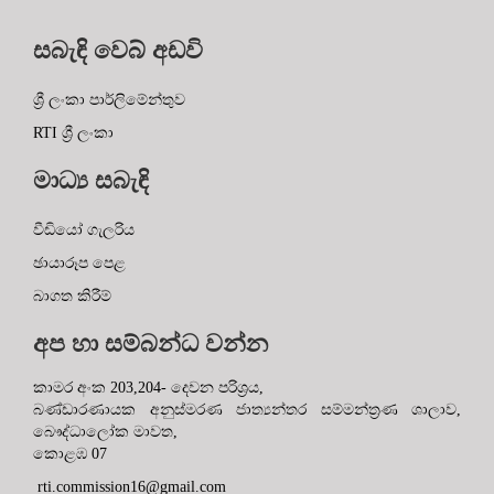
සබැඳි වෙබ් අඩවි
ශ්‍රී ලංකා පාර්ලිමේන්තුව
RTI ශ්‍රී ලංකා
මාධ්‍ය සබැඳි
වීඩියෝ ගැලරිය
ඡායාරූප පෙළ
බාගත කිරීම්
අප හා සම්බන්ධ වන්න
කාමර අංක 203,204- දෙවන පරිශ්‍රය,
බණ්ඩාරණායක අනුස්මරණ ජාත්‍යන්තර සම්මන්ත්‍රණ ශාලාව,
බෞද්ධාලෝක මාවත,
කොළඹ 07
rti.commission16@gmail.com