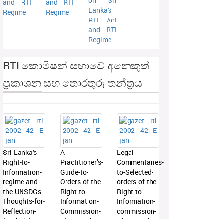
on Sri
and RTI
and RTI
Lanka's
Regime
Regime
RTI Act
and RTI
Regime
RTI කොමිෂන් සභාවේ අනෙකුත්
ප්‍රකාශන සහ තොරතුරු තන්ත්‍රය
Sri-Lanka's-
A-
Legal-
Right-to-
Practitioner’s-
Commentaries-
Information-
Guide-to-
to-Selected-
regime-and-
Orders-of-the
orders-of-the-
the-UNSDGs-
Right-to-
Right-to-
Thoughts-for-
Information-
Information-
Reflection-
Commission-
commission-