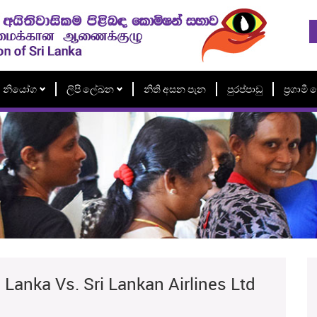
නියෝග
ලිපි ලේඛන
නිති අසන පැන
පුරප්පාඩු
ප්‍රගාම
 Lanka Vs. Sri Lankan Airlines Ltd