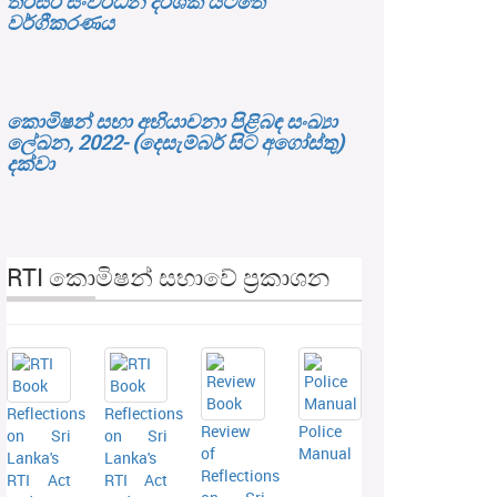
තිරසර සංවර්ධන දර්ශක යටතේ
වර්ගීකරණය
කොමිෂන් සභා අභියාචනා පිළිබඳ සංඛ්‍යා
ලේඛන, 2022- (දෙසැම්බර් සිට අගෝස්තු)
දක්වා
RTI කොමිෂන් සභාවේ ප්‍රකාශන
Reflections
Reflections
Review
Police
on Sri
on Sri
of
Manual
Lanka's
Lanka's
Reflections
RTI Act
RTI Act