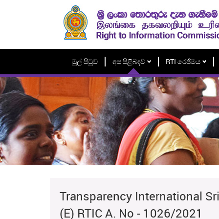
මුල් පිටුව
අප පිළිබඳව
RTI රෙජිමය
Transparency International Sri
(E) RTIC A. No - 1026/2021