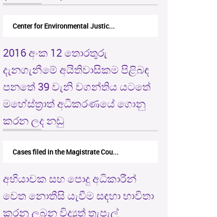
Center for Environmental Justic...
2016 අංක 12 තොරතුරු
දැනගැනීමේ අයිතිවාසිකම පිළිබඳ
පනතේ 39 වැනි වගන්තිය යටතේ
මහේස්ත්‍රාත් අධිකරණයේ ගොනු
කරන ලද නඩු
Cases filed in the Magistrate Cou...
අභියාචක සහ පොදු අධිකාරීන්
වෙත නොතීසි යැවීම සඳහා භාවිතා
කරනු ලබන විද්‍යුත් තැපැල්