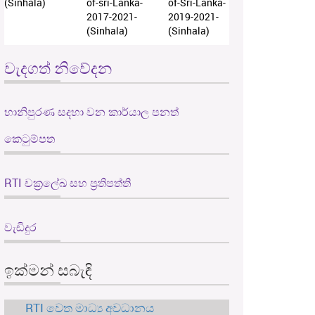
(Sinhala)
of-sri-Lanka-
of-Sri-Lanka-
2017-2021-
2019-2021-
(Sinhala)
(Sinhala)
වැදගත් නිවේදන
හානිපුරණ සදහා වන කාර්යාල පනත්
කෙටුම්පත
RTI චක්‍රලේඛ සහ ප්‍රතිපත්ති
වැඩිදුර
ඉක්මන් සබැඳි
RTI වෙත මාධ්‍ය අවධානය