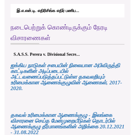
இ.எ.என்.டி. எதிரிசிங்க எதிர் பணிப...
நடைபெற்றுக் கொண்டிருக்கும் நேரடி
விசாரணைகள்
S.A.S.S. Perera v. Divisional Secre...
ஐக்கிய நாடுகள் சபையின் நிலையான அபிவிருத்தி
காட்டிகளின் அடிப்படையில்
அட்டவணைப்படுத்தப்பட்டுள்ள தகவலறியும்
உரிமைக்கான ஆணைக்குழுவின் ஆணைகள், 2017-
2020.
தகவல் உரிமைக்கான ஆணைக்குழு - இலங்கை
விசாரனை செய்த மேன்முறையீடுகள் தொடர்பில்
ஆணைக்குழு தீர்மானங்களின் அறிக்கை 20.12.2021
- 31.08.2022