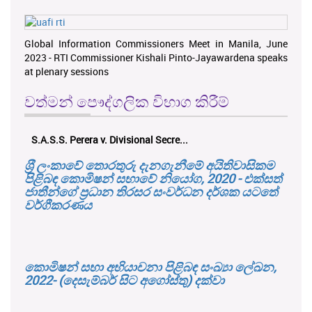
Global Information Commissioners Meet in Manila, June
2023 - RTI Commissioner Kishali Pinto-Jayawardena speaks
at plenary sessions
වත්මන් පෞද්ගලික විභාග කිරීම්
S.A.S.S. Perera v. Divisional Secre...
ශ‍්‍රී ලංකාවේ තොරතුරු දැනගැනීමේ අයිතිවාසිකම
පිළිබඳ කොමිෂන් සභාවේ නියෝග, 2020 - එක්සත්
ජාතීන්ගේ ප්‍රධාන තිරසර සංවර්ධන දර්ශක යටතේ
වර්ගීකරණය
කොමිෂන් සභා අභියාචනා පිළිබඳ සංඛ්‍යා ලේඛන,
2022- (දෙසැම්බර් සිට අගෝස්තු) දක්වා