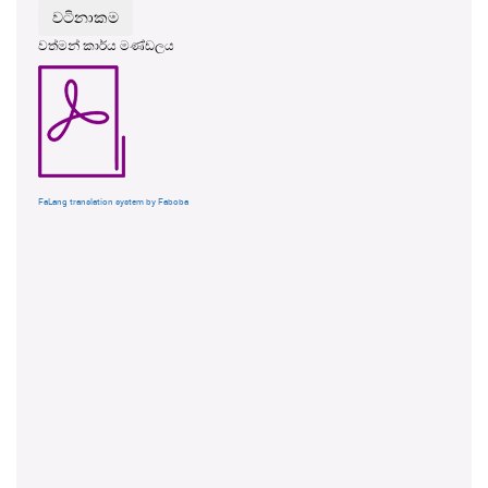
වත්මන් කාර්ය මණ්ඩලය
FaLang translation system by Faboba