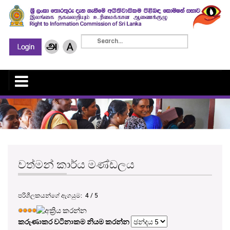
වත්මන් කාර්ය මණ්ඩලය
පරිශීලකයන්ගේ ඇගයුම:
4
/
5
කරුණාකර වටිනාකම නියම කරන්න