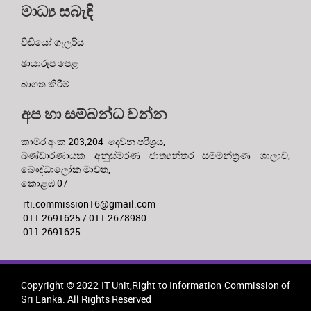
මාධ්‍ය සබැඳි
වීඩියෝ ගැලරිය
ඡායාරූප පෙළ
බාගත කිරීම්
අප හා සම්බන්ධ වන්න
කාමර අංක 203,204- දෙවන පරිශ්‍රය,
බණ්ඩාරණායක අනුස්මරණ ජාත්‍යන්තර සම්මන්ත්‍රණ ශාලාව,
බෞද්ධාලෝක මාවත,
කොළඹ 07
rti.commission16@gmail.com
011 2691625 / 011 2678980
011 2691625
Copyright © 2022 IT Unit,Right to Information Commission of
Sri Lanka. All Rights Reserved