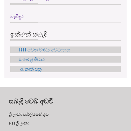
වැඩිදුර
ඉක්මන් සබැඳි
RTI වෙත මාධ්‍ය අවධානය
ඔබේ ප්‍රතිචාර
ආකෘති පත්‍ර
සබැඳි වෙබ් අඩවි
ශ්‍රී ලංකා පාර්ලිමේන්තුව
RTI ශ්‍රී ලංකා