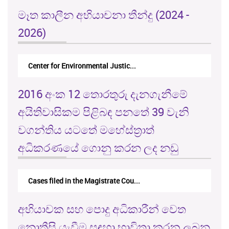
මෑත කාලීන අභියාචනා තීන්දු (2024 -
2026)
Center for Environmental Justic...
2016 අංක 12 තොරතුරු දැනගැනීමේ
අයිතිවාසිකම පිළිබඳ පනතේ 39 වැනි
වගන්තිය යටතේ මහේස්ත්‍රාත්
අධිකරණයේ ගොනු කරන ලද නඩු
Cases filed in the Magistrate Cou...
අභියාචක සහ පොදු අධිකාරීන් වෙත
නොතීසි යැවීම සඳහා භාවිතා කරනු ලබන