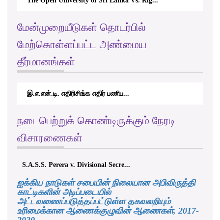
The Open University of Sri Lanka Vs. Rig...
மேன்முறையீடுகள் தொடர்பில்
மேற்கொள்ளப்பட்ட அண்மைய
தீர்மானங்கள்
இ.எ.என்.டி. எதிரிசிங்க எதிர் பணிப...
நடைபெற்றுக் கொண்டிருக்கும் நேரடி
விசாரணைகள்
S.A.S.S. Perera v. Divisional Secre...
ஐக்கிய நாடுகள் சபையின் நிலையான அபிவிருத்தி
காட்டிகளின் அடிப்படையில்
அட்டவணைப்படுத்தப்பட்டுள்ள தகவலறியும்
உரிமைக்கான ஆணைக்குழுவின் ஆணைகள், 2017-
2020.