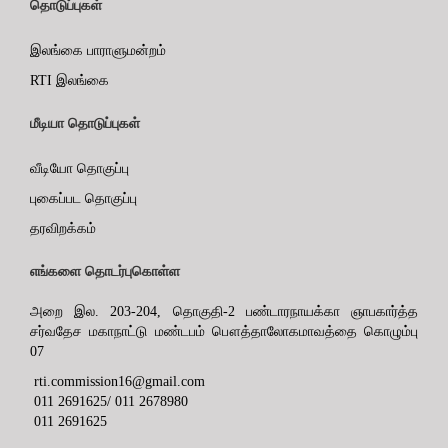
தொடுப்புகள்
இலங்கை பாராளுமன்றம்
RTI இலங்கை
மீடியா தொடுப்புகள்
வீடியோ தொகுப்பு
புகைப்பட தொகுப்பு
தரவிறக்கம்
எங்களை தொடர்புகொள்ள
அறை இல. 203-204, தொகுதி-2 பண்டாரநாயக்கா ஞாபகார்த்த
சர்வதேச மகாநாட்டு மண்டபம் பௌத்தாலோகமாவத்தை கொழும்பு
07
rti.commission16@gmail.com
011 2691625/ 011 2678980
011 2691625