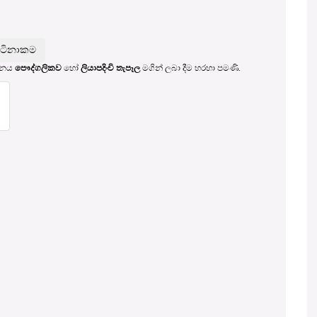
ාචනය
පෞද්ගලිකව
හෝ
ලියාපදිංචි තැපෑල
මගින් ලබා දීම හරහා පමණි.