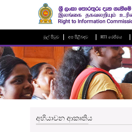
මුල් පිටුව
අප පිළිබඳව
RTI රෙජිමය
අභියාචන ආකෘතිය