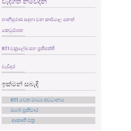
වැදගත් නිවේදන
හානිපුරණ සදහා වන කාර්යාල පනත්
කෙටුම්පත
RTI චක්‍රලේඛ සහ ප්‍රතිපත්ති
වැඩිදුර
ඉක්මන් සබැඳි
RTI වෙත මාධ්‍ය අවධානය
ඔබේ ප්‍රතිචාර
ආකෘති පත්‍ර