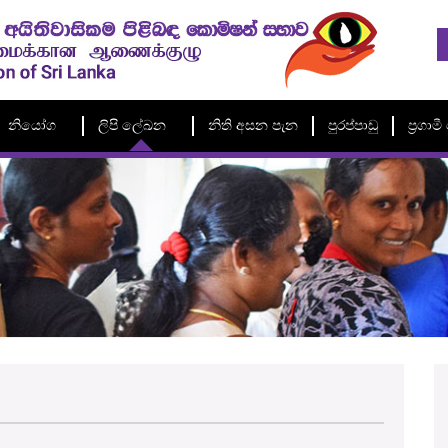
නියෝග
ලිපි ලේඛන
නිති අසන පැන
පුරප්පාඩු
ප්‍රගා