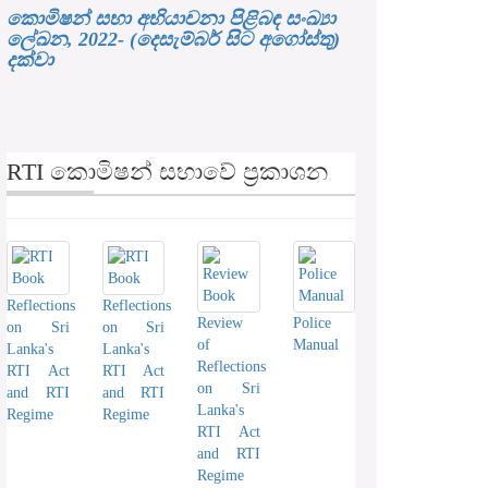
කොමිෂන් සභා අභියාචනා පිළිබඳ සංඛ්‍යා
ලේඛන, 2022- (දෙසැම්බර් සිට අගෝස්තු)
දක්වා
RTI කොමිෂන් සභාවේ ප්‍රකාශන
Reflections
Reflections
Review
Police
on Sri
on Sri
of
Manual
Lanka's
Lanka's
Reflections
RTI Act
RTI Act
on Sri
and RTI
and RTI
Lanka's
Regime
Regime
RTI Act
and RTI
Regime