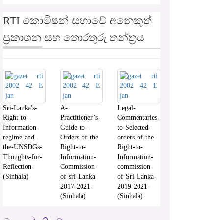
RTI කොමිෂන් සභාවේ අනෙකුත්
ප්‍රකාශන සහ තොරතුරු තන්ත්‍රය
Sri-Lanka's-
A-
Legal-
Right-to-
Practitioner’s-
Commentaries-
Information-
Guide-to-
to-Selected-
regime-and-
Orders-of-the
orders-of-the-
the-UNSDGs-
Right-to-
Right-to-
Thoughts-for-
Information-
Information-
Reflection-
Commission-
commission-
(Sinhala)
of-sri-Lanka-
of-Sri-Lanka-
2017-2021-
2019-2021-
(Sinhala)
(Sinhala)