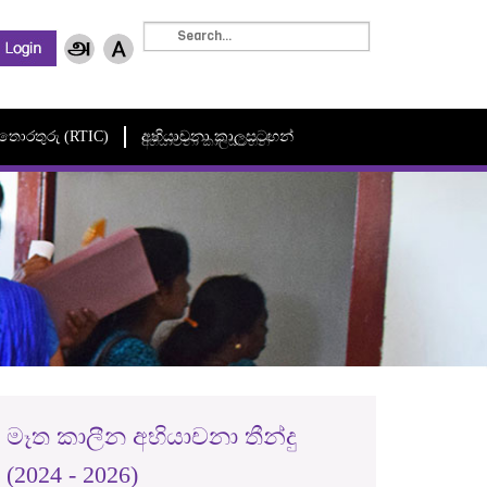
මී තොරතුරු (RTIC)
අභියාචනා කාලසටහන්
අභියාචනා කාලසටහන්
මෑත කාලීන අභියාචනා තීන්දු
(2024 - 2026)