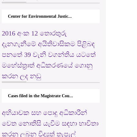
Center for Environmental Justic...
2016 අංක 12 තොරතුරු
දැනගැනීමේ අයිතිවාසිකම පිළිබඳ
පනතේ 39 වැනි වගන්තිය යටතේ
මහේස්ත්‍රාත් අධිකරණයේ ගොනු
කරන ලද නඩු
Cases filed in the Magistrate Cou...
අභියාචක සහ පොදු අධිකාරීන්
වෙත නොතීසි යැවීම සඳහා භාවිතා
කරනු ලබන විද්‍යුත් තැපැල්