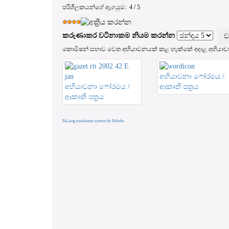
පරිශීලකයන්ගේ ඇගයුම:
4
/
5
කරුණාකර වටිනාකම නියම කරන්න
කොමිෂන් සභාව වෙත අභියාචනයක් කළ හැක්කේ අදාළ අභිය
අභියාචනා ෆෝරමය /
අභියාචනා ෆෝරමය /
ආකෘති පත‍්‍රය
ආකෘති පත‍්‍රය
FaLang translation system by Faboba