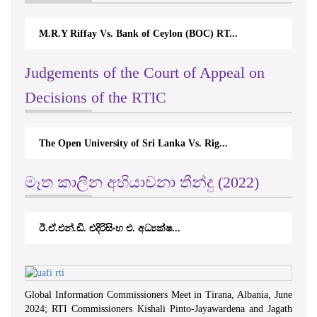
M.R.Y Riffay Vs. Bank of Ceylon (BOC) RT...
Judgements of the Court of Appeal on
Decisions of the RTIC
The Open University of Sri Lanka Vs. Rig...
මෑත කාලීන අභියාචනා තීන්දු (2022)
ඊ.ඒ.එන්.ඩී. එදිරිසිංහ එ. අධ්‍යක්ෂ...
Global Information Commissioners Meet in Tirana, Albania, June
2024; RTI Commissioners Kishali Pinto-Jayawardena and Jagath