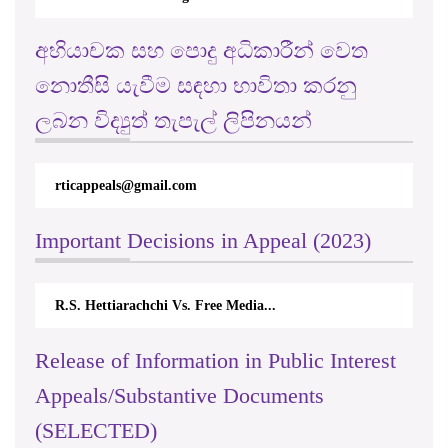
අභියාචක සහ පොදු අධිකාරීන් වෙත
නොතීසි යැවීම සඳහා භාවිතා කරනු
ලබන විද්‍යුත් තැපැල් ලිපිනයන්
rticappeals@gmail.com
Important Decisions in Appeal (2023)
R.S. Hettiarachchi Vs. Free Media...
Release of Information in Public Interest
Appeals/Substantive Documents
(SELECTED)