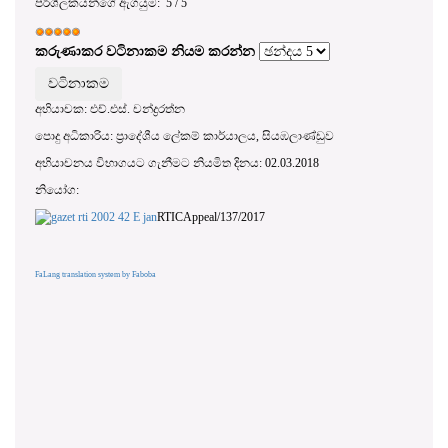
පරිශීලකයන්ගේ ඇගයුම:
5
/
5
කරුණාකර වටිනාකම නියම කරන්න
අභියාචක: එච්.එස්. චන්ද්‍රරත්න
පොදු අධිකාරිය: ප්‍රාදේශීය ලේකම් කාර්යාලය, සියඹලාණ්ඩුව
අභියාචනය විභාගයට ගැනීමට නියමිත දිනය: 02.03.2018
නියෝග:
RTICAppeal/137/2017
FaLang translation system by Faboba