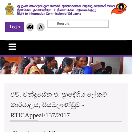
එච්. චන්ද්‍රසේන එ. ප්‍රාදේශීය ලේකම්
කාර්යාලය, සියඹලාණ්ඩුව -
RTICAppeal/137/2017