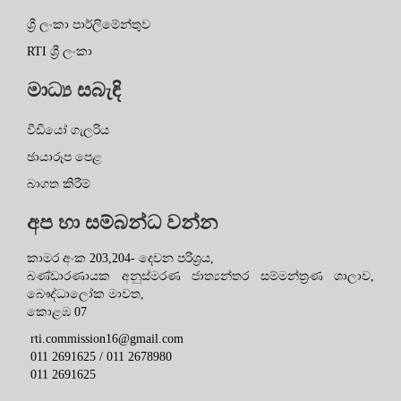
ශ්‍රී ලංකා පාර්ලිමේන්තුව
RTI ශ්‍රී ලංකා
මාධ්‍ය සබැඳි
වීඩියෝ ගැලරිය
ඡායාරූප පෙළ
බාගත කිරීම්
අප හා සම්බන්ධ වන්න
කාමර අංක 203,204- දෙවන පරිශ්‍රය,
බණ්ඩාරණායක අනුස්මරණ ජාත්‍යන්තර සම්මන්ත්‍රණ ශාලාව,
බෞද්ධාලෝක මාවත,
කොළඹ 07
rti.commission16@gmail.com
011 2691625 / 011 2678980
011 2691625