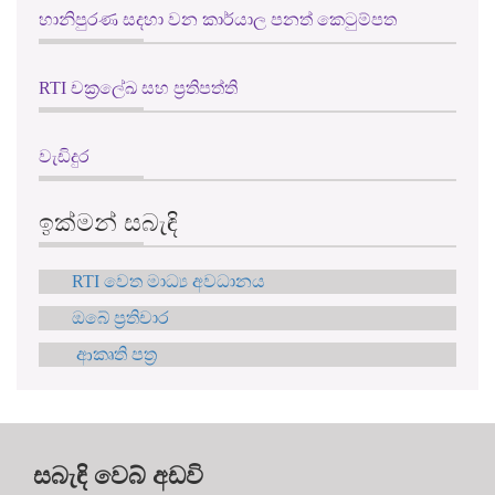
හානිපුරණ සදහා වන කාර්යාල පනත් කෙටුම්පත
RTI චක්‍රලේඛ සහ ප්‍රතිපත්ති
වැඩිදුර
ඉක්මන් සබැඳි
RTI වෙත මාධ්‍ය අවධානය
ඔබේ ප්‍රතිචාර
ආකෘති පත්‍ර
සබැඳි වෙබ් අඩවි