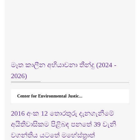
මෑත කාලීන අභියාචනා තීන්දු (2024 -
2026)
Center for Environmental Justic...
2016 අංක 12 තොරතුරු දැනගැනීමේ
අයිතිවාසිකම පිළිබඳ පනතේ 39 වැනි
වගන්තිය යටතේ මහේස්ත්‍රාත්