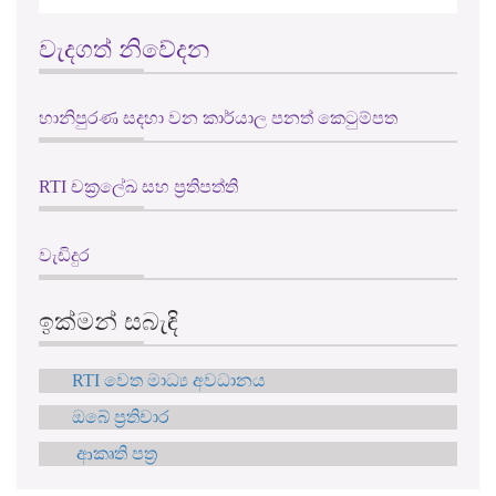
වැදගත් නිවේදන
හානිපුරණ සදහා වන කාර්යාල පනත් කෙටුම්පත
RTI චක්‍රලේඛ සහ ප්‍රතිපත්ති
වැඩිදුර
ඉක්මන් සබැඳි
RTI වෙත මාධ්‍ය අවධානය
ඔබේ ප්‍රතිචාර
ආකෘති පත්‍ර