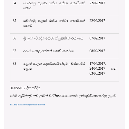
34
සබරගමු පළාත් රාජ්ය සේවා කොමිෂන්
22/02/2017
සභාව
35
සබරගමු පළාත් රාජ්ය සේවා කොමිෂන්
22/02/2017
සභාව
36
ශ්‍රී ලංකා විදේශ සේවා නියුක්ති කාර්යාංශය
07/02/2017
37
අරඹේපොල එක්සත් ගොවි සංගමය
08/02/2017
38
පළාත් පාලන දෙපාර්තමේන්තුව - බස්නාහිර
17/04/2017,
පළාත
24/04/2017 සහ
03/05/2017
31/05/2017 දින පරිදිය.
මෙම ලැයිස්තුව තව දුරටත් වර්ගීකරණය කොට උත්ශ්‍රේණිගත කරනු ලැබේ.
FaLang translation system by Faboba