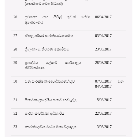
(කොමිසම වෙත පිටපත්)
26
ප්‍රවාහන සහ සිවිල් ගුවන් සේවා
06/04/2017
අමාත්‍යාංශය
27
ඒකල පරිසර සංරක්ෂණ සංගමය
03/04/2017
28
ශ්‍රී ලංකා මැතිවරණ කොමිසම
23/03/2017
29
ප්‍රාදේශීය ලේකම් කාර්යාලය -
28/03/2017
තිඹිරිගස්යාය
30
වන සංරක්ෂණ දෙපාර්තමේන්තුව
07/03/2017 සහ
04/04/2017
31
සීතාවක ප්‍රාදේශීය සභාව හංවැල්ල
15/03/2017
32
මාර්ග සංවර්ධන අධිකාරිය
22/03/2017
33
නාරන්දෙණිය මාධ්‍ය මහා විද්‍යාලය
13/03/2017