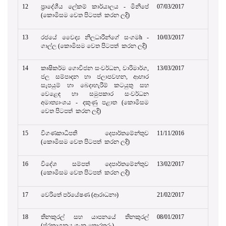
12
ප්‍රාදේශීය ලේකම් කාර්යාලය - මිනිපේ
07/03/2017
(කොමිසම වෙත පිටපත් කරන ලදි)
13
රජයේ වෛද්‍ය නිලධාරීන්ගේ සංගමh -
10/03/2017
ගාල්ල (කොමිසම වෙත පිටපත් කරන ලදි)
14
කෘෂිකර්ම ගොවිජන සංවර්ධන, වාරිමාර්ග,
13/03/2017
ජල සම්පාදන හා ජලාපවහන, ආහාර
සැපයුම් හා බෙදාහැරීම් කටයුතු සහ
වෙළෙඳ හා සමුපකාර සංවර්ධන
අමාත්‍යාංශය - දකුණු පළාත (කොමිසම
වෙත පිටපත් කරන ලදි)
15
විගණකාධිපති දෙපාර්තමේන්තුව
11/11/2016
(කොමිසම වෙත පිටපත් කරන ලදි)
16
විදේශ සම්පත් දෙපාර්තමේන්තුව
13/02/2017
(කොමිසම වෙත පිටපත් කරන ලදි)
17
වෙරිතේ පර්යේෂණ (ආරාධනා)
21/02/2017
18
තිනකුරල් සහ යාපනයේ තිනකුරල්
08/01/2017
(ප්රකාශනය ගැන තොරතුරු)