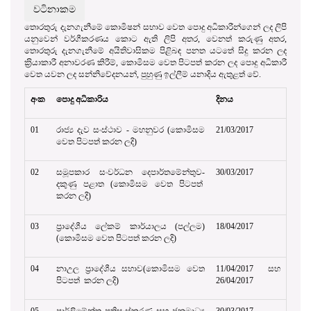
තොරතුරු දැනගැනීමේ කොමිෂන් සභාව වෙත පොදු අධිකාරීන්ගෙන් ලද ලිපි
යනුවෙන් වර්ගීකරණය කොට ඇති ලිපි අතර, වෙනත් කරුණු අතර,
තොරතුරු දැනගැනීමේ අයිතිවාසිකම පිළිබඳ පනත යටතේ සිදු කරන ලද
ක‍්‍රියාකාරී අනාවරණ කිරීම්, කොමිසම වෙත පිටපත් කරන ලද පොදු අධිකාරී
වෙත යවන ලද සන්නිවේදනයන්, පුහුණු ඉල්ලීම් යනාදිය ඇතුළත් වේ.
අංක
පොදු අධිකාරිය
දිනය
01
රාජ්‍ය දැව සංස්ථාව - මහනුවර (කොමිසම
21/03/2017
වෙත පිටපත් කරන ලදි)
02
සමූපකාර සංවර්ධන දෙපාර්තමේන්තුව-
30/03/2017
දකුණු පළාත (කොමිසම වෙත පිටපත්
කරන ලදි)
03
ප්‍රාදේශීය ලේකම් කාර්යාලය (පල්ලම)
18/04/2017
(කොමිසම වෙත පිටපත් කරන ලදි)
04
නාඋල ප්‍රාදේශීය සභාව(කොමිසම වෙත
11/04/2017 සහ
පිටපත් කරන ලදි)
26/04/2017