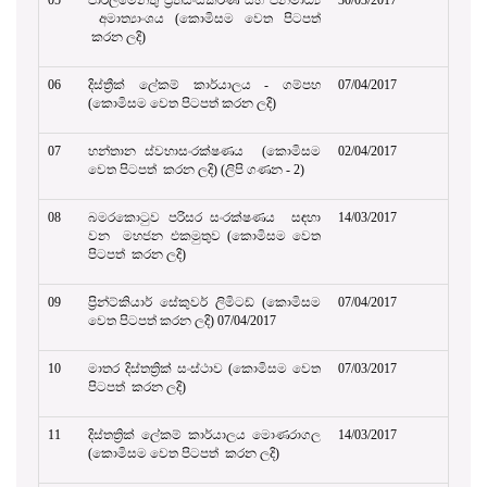
05
පාර්ලිමේන්තු ප්‍රතිසංස්කරණ සහ ජනමාධ්‍ය
30/03/2017
අමාත්‍යාංශය (කොමිසම වෙත පිටපත්
කරන ලදි)
06
දිස්ත්‍රීක් ලේකම් කාර්යාලය - ගම්පහ
07/04/2017
(කොමිසම වෙත පිටපත් කරන ලදි)
07
හන්තාන ස්වභාසංරක්ෂණය (කොමිසම
02/04/2017
වෙත පිටපත් කරන ලදි) (ලිපි ගණන - 2)
08
බමරකොටුව පරිසර සංරක්ෂණය සඳහා
14/03/2017
වන මහජන එකමුතුව (කොමිසම වෙත
පිටපත් කරන ලදි)
09
ප්‍රින්ට්කියාර් සේකුවර් ලිමිටඩ් (කොමිසම
07/04/2017
වෙත පිටපත් කරන ලදි)
07/04/2017
10
මාතර දිස්තත්‍රික් සංස්ථාව (කොමිසම වෙත
07/03/2017
පිටපත් කරන ලදි)
11
දිස්තත්‍රික් ලේකම් කාර්යාලය මොණරාගල
14/03/2017
(කොමිසම වෙත පිටපත් කරන ලදි)