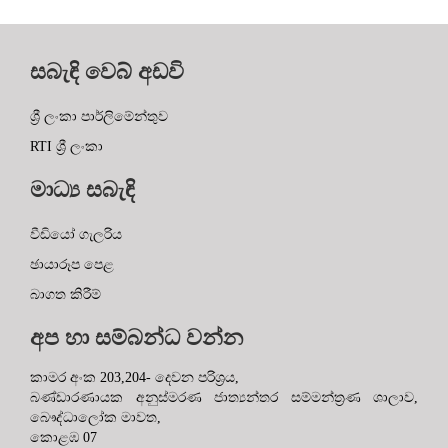
සබැඳි වෙබ් අඩවි
ශ්‍රී ලංකා පාර්ලිමේන්තුව
RTI ශ්‍රී ලංකා
මාධ්‍ය සබැඳි
වීඩියෝ ගැලරිය
ඡායාරූප පෙළ
බාගත කිරීම්
අප හා සම්බන්ධ වන්න
කාමර අංක 203,204- දෙවන පරිශ්‍රය,
බණ්ඩාරණායක අනුස්මරණ ජාත්‍යන්තර සම්මන්ත්‍රණ ශාලාව,
බෞද්ධාලෝක මාවත,
කොළඹ 07