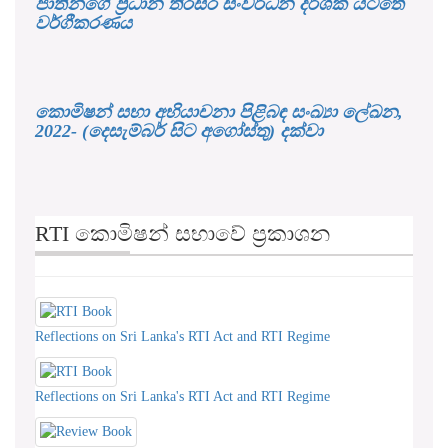
ජාතීන්ගේ ප්‍රධාන තිරසර සංවර්ධන දර්ශක යටතේ
වර්ගීකරණය
කොමිෂන් සභා අභියාචනා පිළිබඳ සංඛ්‍යා ලේඛන,
2022- (දෙසැම්බර් සිට අගෝස්තු) දක්වා
RTI කොමිෂන් සභාවේ ප්‍රකාශන
Reflections on Sri Lanka's RTI Act and RTI Regime
Reflections on Sri Lanka's RTI Act and RTI Regime