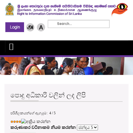
පොදු අධිකාරි වලින් ලද ලිපි
පරිශීලකයන්ගේ ඇගයුම:
4
/
5
කරුණාකර වටිනාකම නියම කරන්න