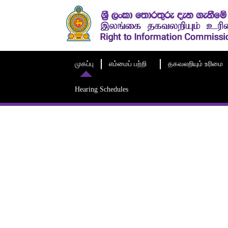
முகப்பு
எம்மைப் பற்றி
தகவலறியும் உரிமை
Hearing Schedules