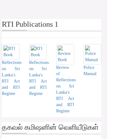
RTI Publications 1
Reflections
Reflections
Review
Police
on Sri
on Sri
of
Manual
Lanka's
Lanka's
Reflections
RTI Act
RTI Act
on Sri
and RTI
and RTI
Lanka's
Regime
Regime
RTI Act
and RTI
Regime
தகவல் கமிஷனின் வெளியீடுகள்