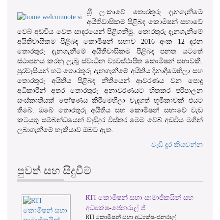
ශ‍්‍රී ලංකාවේ තොරතුරු දැනගැනීමේ
අයිතිවාසිකම පිළිබඳ කොමිෂන් සභාවේ
වෙබ් අඩවිය වෙත සාදරයෙන් පිළිගනිමු. තොරතුරු දැනගැනීමේ
අයිතිවාසිකම පිළිබඳ කොමිෂන් සභාව 2016 අංක 12 දරන
තොරතුරු දැනගැනීමේ අයිතිවාසිකම පිළිබඳ පනත යටතේ
ස්ථාපනය කරනු ලැබූ ස්වාධීන ව්‍යවස්ථාපිත කොමිෂන් සභාවකි.
පුරවැසියන් හට තොරතුරු දැනගැනීමේ අයිතිය දිනාදීමෙහිලා සහ
තොරතුරු අයිතිය පිළිබඳ නීතියෙන් ආවරණය වන පොදු
අධිකාරීන් අතර තොරතුරු අනාවරණයට හිතකර පරිපාලන
සංස්කෘතියක් පෝෂණය කිරීමෙහිලා වැදගත් භූමිකාවක් එයට
තිබේ. ඔබේ තොරතුරු අයිතිය සහ කොමිෂන් සභාවේ වැඩ
කටයුතු සම්බන්ධයෙන් වැඩිදුර විස්තර මෙම වෙබ් අඩවිය මගින්
ලබාගැනීමේ හැකියාව ඔබට ඇත.
වැඩි දුර කියවන්න
පුවත් සහ සිදුවීම්
න් සභා සාමාජිකයින් සහ
වාර්තා කළමනාකරණය
1
2
3
නරාල් ජ්...
වගන්තිය ට අදාළ කොමි
සභා අධ්‍යක්ෂ-ජනරාල්
වාර්තා කළමනාකරණය සහ