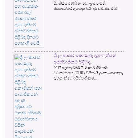
සිංහ, කොළඹ පැවති,
වගන්තිය ට අදාළ කොමිෂන
 දැනගැනීමේ අයිතිවාසිකම පි...
මාර්ගෝපදේශ පිළිබඳ උපද
අගෝස...
වේ තොරතුරු දැනගැනීමේ
කොමිසමෙහි උපායමාර්
 පිළිබඳ...
ක්‍රියාත්මක සැලැස්ම භාරද
බර් 7- මානව හිමිකම්
තොරතුරු දැනගැනීමේ අයිතිව
CHR) විසින් ශ්‍රී ලංකා තොරතුරු
කොමිෂන් සභාවෙහි සභාපති
ිතිවාසිකම...
ගම්මන්පිල මහතා, ආයතනික, ම
RTI කොමිසම මහජන වග
ප්‍රශ්නවලට මුහුණ දෙයි..
2017 ජාතික අයවැයෙන් ශ්‍රී 
කොමිෂන් සභාවට ස්වාධීනව
නොවීම හේතුවෙන් ඇතිවූ මුද