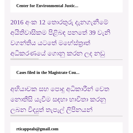
2016 අංක 12 තොරතුරු දැනගැනීමේ
අයිතිවාසිකම පිළිබඳ පනතේ 39 වැනි
වගන්තිය යටතේ මහේස්ත්‍රාත්
අධිකරණයේ ගොනු කරන ලද නඩු
Cases filed in the Magistrate Cou...
අභියාචක සහ පොදු අධිකාරීන් වෙත
නොතීසි යැවීම සඳහා භාවිතා කරනු
ලබන විද්‍යුත් තැපැල් ලිපිනයන්
rticappeals@gmail.com
Important Decisions in Appeal (2023)