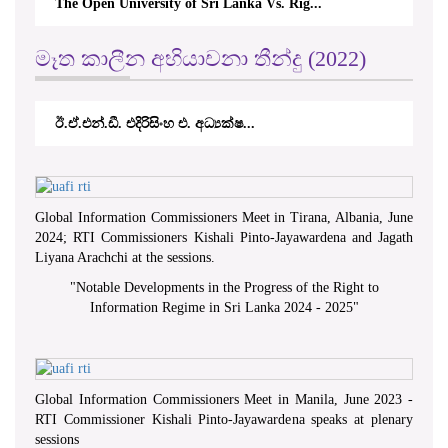
මෑත කාලීන අභියාචනා තීන්දු (2022)
්.ඩී. එදිරිසිංහ එ. අධ්‍යක්ෂ...
කේ.වී.කේ. නවරත්
Global Information Commissioners Meet in Tirana, Albania, June
2024; RTI Commissioners Kishali Pinto-Jayawardena and Jagath
Liyana Arachchi at the sessions.
"
Notable Developments in the Progress of the Right to
Information Regime in Sri Lanka 2024 - 2025
"
Global Information Commissioners Meet in Manila, June 2023 -
RTI Commissioner Kishali Pinto-Jayawardena speaks at plenary
sessions
අභියාචනා පත්‍රය භාගත කිරීම