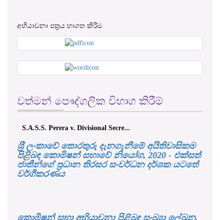
වත්මන් පෞද්ගලික විභාග කිරීම්
S.S. Perera v. Divisional Secre...
එච්. චන්ද්‍රසේන 
ශ‍්‍රී ලංකාවේ තොරතුරු දැනගැනීමේ අයිතිවාසිකම
පිළිබඳ කොමිෂන් සභාවේ නියෝග, 2020 - එක්සත්
ජාතීන්ගේ ප්‍රධාන තිරසර සංවර්ධන දර්ශක යටතේ
වර්ගීකරණය
කොමිෂන් සභා අභියාචනා පිළිබඳ සංඛ්‍යා ලේඛන,
2022- (දෙසැම්බර් සිට අගෝස්තු) දක්වා