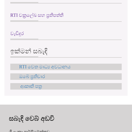
වැඩිදුර
ඉක්මන් සබැඳි
RTI වෙත මාධ්‍ය අවධානය
ඔබේ ප්‍රතිචාර
ආකෘති පත්‍ර
සබැඳි වෙබ් අඩවි
ශ්‍රී ලංකා පාර්ලිමේන්තුව
RTI ශ්‍රී ලංකා