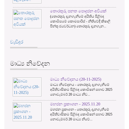
නත පොදුජන අවියක්
ගැනීමේ අයිතිය පිළිබඳ
ාරිස් - නීතිවේදී කිෂාලි
වැඩිදුර
ධන) තොරතුරු දැනගැන...
මාධ්‍ය නිවේදන
මාධ්‍ය නිවේදනය (20-11-2025)
මාධ්‍ය නිවේදනය - තොරතුරු දැනගැනීමේ
අයිතිවාසිකම පිළිබඳ කොමිෂන් සභාව 2025
නොවැම්බර් 20 මාධ්‍ය නිව...
මහජන ප්‍රකාශන - 2025.11.20
මහජන ප්‍රකාශන - තොරතුරු දැනගැනීමේ
අයිතිවාසිකම පිළිබඳ කොමිෂන් සභාව 2025
නොවැම්බර් 20 මාධ්‍ය නිවේ...
වැඩිදුර