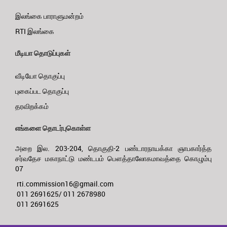
இலங்கை பாராளுமன்றம்
RTI இலங்கை
மீடியா தொடுப்புகள்
வீடியோ தொகுப்பு
புகைப்பட தொகுப்பு
தரவிறக்கம்
எங்களை தொடர்புகொள்ள
அறை இல. 203-204, தொகுதி-2 பண்டாரநாயக்கா ஞாபகார்த்த
சர்வதேச மகாநாட்டு மண்டபம் பௌத்தாலோகமாவத்தை கொழும்பு
07
rti.commission16@gmail.com
011 2691625/ 011 2678980
011 2691625