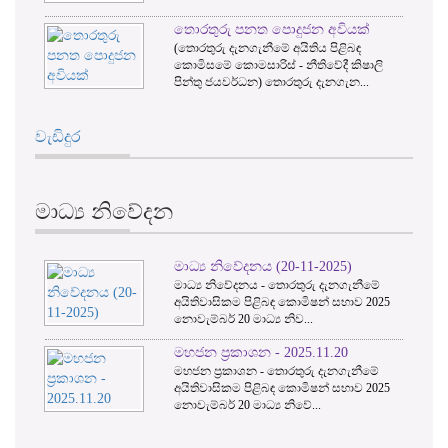
වැඩිදුර
මාධ්‍ය නිවේදන
මාධ්‍ය නිවේදනය (20-11-2025)
මාධ්‍ය නිවේදනය - තොරතුරු දැනගැනීමේ
අයිතිවාසිකම පිළිබඳ කොමිෂන් සභාව 2025
නොවැම්බර් 20 මාධ්‍ය නිව...
මහජන ප්‍රකාශන - 2025.11.20
මහජන ප්‍රකාශන - තොරතුරු දැනගැනීමේ
අයිතිවාසිකම පිළිබඳ කොමිෂන් සභාව 2025
නොවැම්බර් 20 මාධ්‍ය නිවේ...
වැඩිදුර