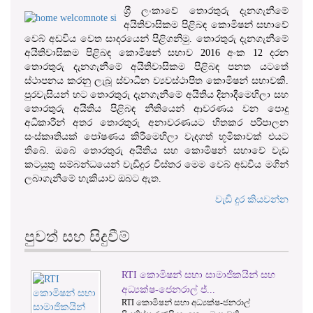
ශ‍්‍රී ලංකාවේ තොරතුරු දැනගැනීමේ
අයිතිවාසිකම පිළිබඳ කොමිෂන් සභාවේ
වෙබ් අඩවිය වෙත සාදරයෙන් පිළිගනිමු. තොරතුරු දැනගැනීමේ
අයිතිවාසිකම පිළිබඳ කොමිෂන් සභාව 2016 අංක 12 දරන
තොරතුරු දැනගැනීමේ අයිතිවාසිකම පිළිබඳ පනත යටතේ
ස්ථාපනය කරනු ලැබූ ස්වාධීන ව්‍යවස්ථාපිත කොමිෂන් සභාවකි.
පුරවැසියන් හට තොරතුරු දැනගැනීමේ අයිතිය දිනාදීමෙහිලා සහ
තොරතුරු අයිතිය පිළිබඳ නීතියෙන් ආවරණය වන පොදු
අධිකාරීන් අතර තොරතුරු අනාවරණයට හිතකර පරිපාලන
සංස්කෘතියක් පෝෂණය කිරීමෙහිලා වැදගත් භූමිකාවක් එයට
තිබේ. ඔබේ තොරතුරු අයිතිය සහ කොමිෂන් සභාවේ වැඩ
කටයුතු සම්බන්ධයෙන් වැඩිදුර විස්තර මෙම වෙබ් අඩවිය මගින්
ලබාගැනීමේ හැකියාව ඔබට ඇත.
වැඩි දුර කියවන්න
පුවත් සහ සිදුවීම්
වාර්තා කළමනාකරණය සහ 07 වන
1
2
3
වගන්තිය ට අදාළ කොමිෂන් ස...
වාර්තා කළමනාකරණය සහ 07 වන