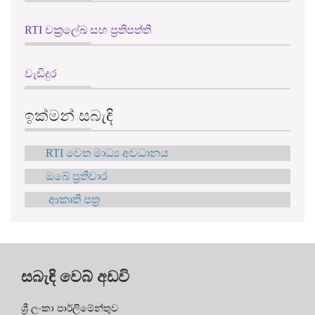
වැඩිදුර
ඉක්මන් සබැඳි
RTI වෙත මාධ්‍ය අවධානය
ඔබේ ප්‍රතිචාර
ආකෘති පත්‍ර
සබැඳි වෙබ් අඩවි
ශ්‍රී ලංකා පාර්ලිමේන්තුව
RTI ශ්‍රී ලංකා
මාධ්‍ය සබැඳි