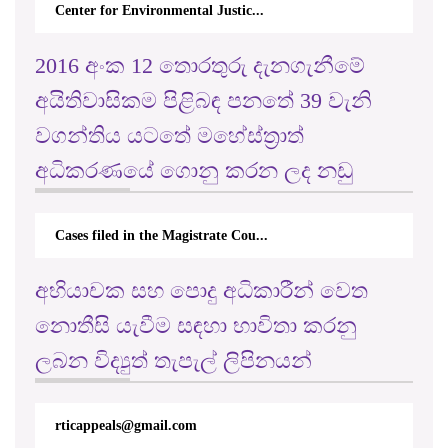
අයිතිවාසිකම පිළිබඳ පනතේ 39 වැනි
වගන්තිය යටතේ මහේස්ත්‍රාත්
අධිකරණයේ ගොනු කරන ලද නඩු
Cases filed in the Magistrate Cou...
අභියාචක සහ පොදු අධිකාරීන් වෙත
නොතීසි යැවීම සඳහා භාවිතා කරනු
ලබන විද්‍යුත් තැපැල් ලිපිනයන්
rticappeals@gmail.com
Important Decisions in Appeal (2023)