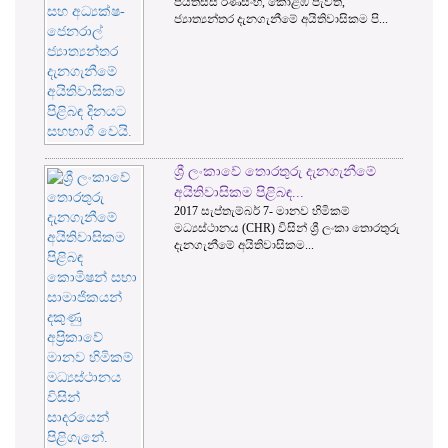
වගන්තිය ට අදාළ කොමිෂන් සභාවේ
මාර්ගෝපදේශ පිළිබඳ උපදේශනය 2017
අගෝස...
කොමිසමෙහි උපායමාර්ගික
ක්‍රියාත්මක සැලැස්ම භාරදුන් ...
තොරතුරු දැනගැනීමේ අයිතිවාසිකම් පිළිබඳ
කොමිෂන් සභාවෙහි සභාපති මහින්ද
ගම්මන්පිල මහතා, ආයතනික, මූල්‍ය හ...
RTI කොමිසම මහජන වගවීම පිළිබඳ
ප්‍රශ්නවලට මුහුණ දෙයි...
2017 ජාතික අයවැයෙන් ශ්‍රී ලංකා RTI
කොමිෂන් සභාවට ස්වාධීනව මුදල් වෙන්
නොවීම හේතුවෙන් ඇතිවූ මුදල් හිගත...