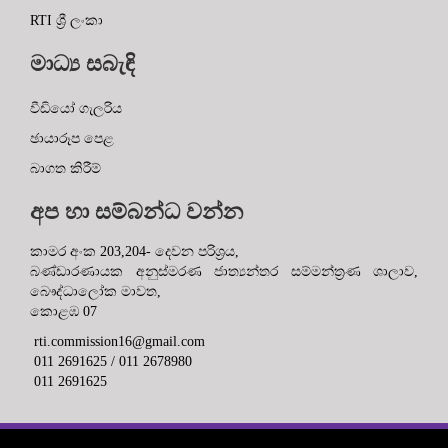
වීඩියෝ ගැලරිය
ඡායාරූප පෙළ
බාගත කිරීම්
අප හා සම්බන්ධ වන්න
කාමර අංක 203,204- දෙවන පරිශ්‍රය,
බණ්ඩාරණායක අනුස්මරණ ජාත්‍යන්තර සම්මන්ත්‍රණ ශාලාව,
බෞද්ධාලෝක මාවත,
කොළඹ 07
rti.commission16@gmail.com
011 2691625 / 011 2678980
011 2691625
Copyright © 2022 IT Unit,Right to Information Commission of Sri
Lanka. All Rights Reserved
Solution by IT Unit RTIC