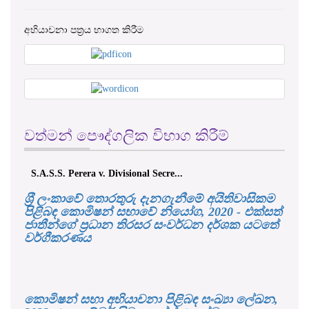
වත්මන් පෞද්ගලික විභාග කිරීම්
එච්. චන්ද්‍රසේන එ. ප්‍රාදේශීය ලේකම්...
ශ‍්‍රී ලංකාවේ තොරතුරු දැනගැනීමේ අයිතිවාසිකම
පිළිබඳ කොමිෂන් සභාවේ නියෝග, 2020 - එක්සත්
ජාතීන්ගේ ප්‍රධාන තිරසර සංවර්ධන දර්ශක යටතේ
වර්ගීකරණය
කොමිෂන් සභා අභියාචනා පිළිබඳ සංඛ්‍යා ලේඛන,
2022- (දෙසැම්බර් සිට අගෝස්තු) දක්වා