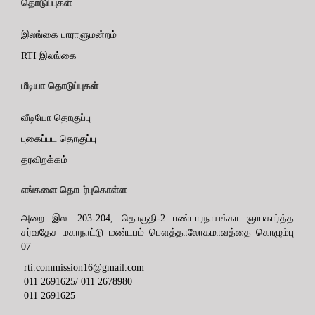
தொடுப்புகள்
இலங்கை பாராளுமன்றம்
RTI இலங்கை
மீடியா தொடுப்புகள்
வீடியோ தொகுப்பு
புகைப்பட தொகுப்பு
தரவிறக்கம்
எங்களை தொடர்புகொள்ள
அறை இல. 203-204, தொகுதி-2 பண்டாரநாயக்கா ஞாபகார்த்த
சர்வதேச மகாநாட்டு மண்டபம் பௌத்தாலோகமாவத்தை கொழும்பு
07
rti.commission16@gmail.com
011 2691625/ 011 2678980
011 2691625