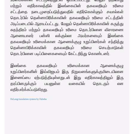
மற்றும் எதிர்காலத்தில் இலங்கையின் தகவலறியும் உரிமை
சட்டத்தை நடைமுறைப்படுத்துவதில் எதிர்கொள்ளும் சவால்கள்
தொடர்பில் தென்னாபிரிக்காவின் தகவலறியும் உரிமை சட்டத்தின்
அடிப்படையில் ஆராயப்பட்டது. மேலும் தென்னாபிரிக்காவின் கருத்து
சுதந்திரம் மற்றும் தகவலறியும் உரிமை தொடர்பிலான விசாரணை
ஆணையாளர் பன்ஸி லக்குல்லா அவர்களையும் இலங்கை
தகவலறியும் உரிமைக்கான ஆணைக்குழு உறுப்பினர்கள் சந்தித்து
தென்னாபிரிக்காவின் தகவலறியும் உரிமை செயற்பாடுகள்
தொடர்பிலான படிப்பினைகளையும் கேட்டறிந்து கொண்டனர்.
இலங்கை தகவலறியும் உரிமைக்கான ஆணைக்குழு
உறுப்பினர்களின் இவ்விஜயம் இரு நிறுவனங்களுக்குமிடையிலான
இணைப்பை ஏற்படுத்தியுள்ளதுடன் இது எதிர்காலத்திலும் இரு
தரப்பினருக்கும் பயனுள்ள வகையில் தொடரும் என
எதிர்பார்க்கப்படுகிறது.
FaLang translation system by Faboba