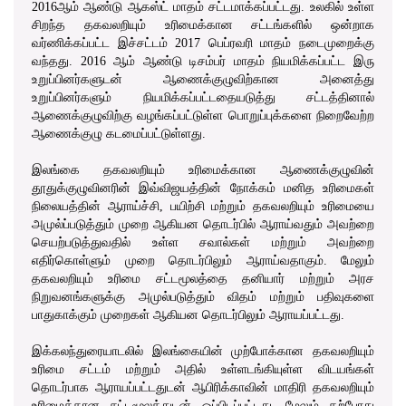
2016ஆம் ஆண்டு ஆகஸ்ட் மாதம் சட்டமாக்கப்பட்டது. உலகில் உள்ள
சிறந்த தகவலறியும் உரிமைக்கான சட்டங்களில் ஒன்றாக
வர்ணிக்கப்பட்ட இச்சட்டம் 2017 பெப்ரவரி மாதம் நடைமுறைக்கு
வந்தது. 2016 ஆம் ஆண்டு டிசம்பர் மாதம் நியமிக்கப்பட்ட இரு
உறுப்பினர்களுடன் ஆணைக்குழுவிற்கான அனைத்து
உறுப்பினர்களும் நியமிக்கப்பட்டதையடுத்து சட்டத்தினால்
ஆணைக்குழுவிற்கு வழங்கப்பட்டுள்ள பொறுப்புக்களை நிறைவேற்ற
ஆணைக்குழு கடமைப்பட்டுள்ளது.
இலங்கை தகவலறியும் உரிமைக்கான ஆணைக்குழுவின்
தூதுக்குழுவினரின் இவ்விஜயத்தின் நோக்கம் மனித உரிமைகள்
நிலையத்தின் ஆராய்ச்சி, பயிற்சி மற்றும் தகவலறியும் உரிமையை
அமுல்ப்படுத்தும் முறை ஆகியன தொடர்பில் ஆராய்வதும் அவற்றை
செயற்படுத்துவதில் உள்ள சவால்கள் மற்றும் அவற்றை
எதிர்கொள்ளும் முறை தொடர்பிலும் ஆராய்வதாகும். மேலும்
தகவலறியும் உரிமை சட்டமூலத்தை தனியார் மற்றும் அரச
நிறுவனங்களுக்கு அமுல்படுத்தும் விதம் மற்றும் பதிவுகளை
பாதுகாக்கும் முறைகள் ஆகியன தொடர்பிலும் ஆராயப்பட்டது.
இக்கலந்துரையாடலில் இலங்கையின் முற்போக்கான தகவலறியும்
உரிமை சட்டம் மற்றும் அதில் உள்ளடங்கியுள்ள விடயங்கள்
தொடர்பாக ஆராயப்பட்டதுடன் ஆபிரிக்காவின் மாதிரி தகவலறியும்
உரிமைக்கான சட்டமூலத்துடன் ஒப்பிடப்பட்டது. மேலும் தற்போது