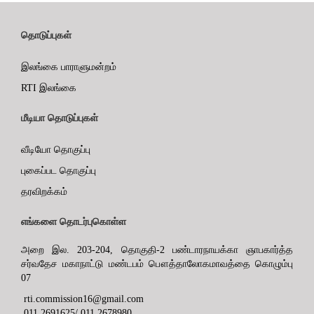
தொடுப்புகள்
இலங்கை பாராளுமன்றம்
RTI இலங்கை
மீடியா தொடுப்புகள்
வீடியோ தொகுப்பு
புகைப்பட தொகுப்பு
தரவிறக்கம்
எங்களை தொடர்புகொள்ள
அறை இல. 203-204, தொகுதி-2 பண்டாரநாயக்கா ஞாபகார்த்த
சர்வதேச மகாநாட்டு மண்டபம் பௌத்தாலோகமாவத்தை கொழும்பு
07
rti.commission16@gmail.com
011 2691625/ 011 2678980