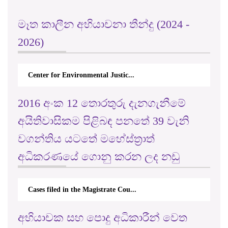
මෑත කාලීන අභියාචනා තීන්දු (2024 -
2026)
Center for Environmental Justic...
2016 අංක 12 තොරතුරු දැනගැනීමේ
අයිතිවාසිකම පිළිබඳ පනතේ 39 වැනි
වගන්තිය යටතේ මහේස්ත්‍රාත්
අධිකරණයේ ගොනු කරන ලද නඩු
Cases filed in the Magistrate Cou...
අභියාචක සහ පොදු අධිකාරීන් වෙත