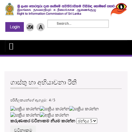
ගාස්තු හා අභියාචනා රීති
පරිශීලකයන්ගේ ඇගයුම:
4
/
5
කරුණාකර වටිනාකම නියම කරන්න