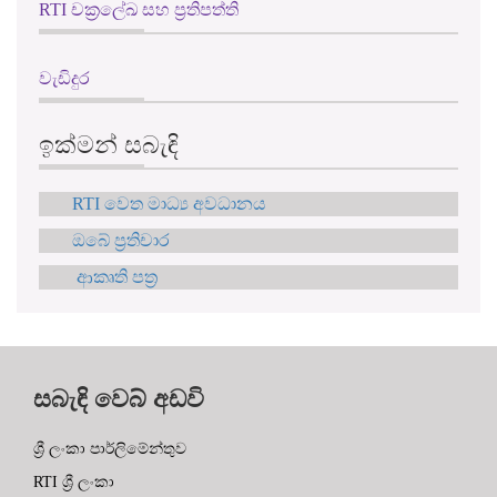
RTI චක්‍රලේඛ සහ ප්‍රතිපත්ති
වැඩිදුර
ඉක්මන් සබැඳි
RTI වෙත මාධ්‍ය අවධානය
ඔබේ ප්‍රතිචාර
ආකෘති පත්‍ර
සබැඳි වෙබ් අඩවි
ශ්‍රී ලංකා පාර්ලිමේන්තුව
RTI ශ්‍රී ලංකා