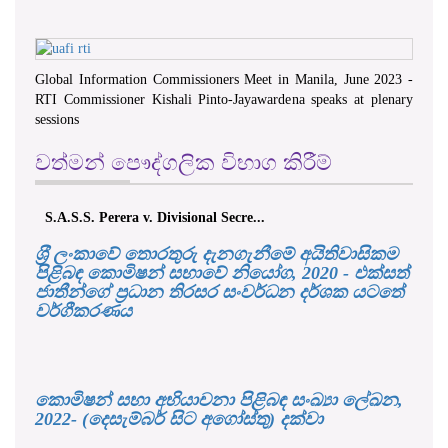
Global Information Commissioners Meet in Manila, June 2023 -
RTI Commissioner Kishali Pinto-Jayawardena speaks at plenary
sessions
වත්මන් පෞද්ගලික විභාග කිරීම්
S.A.S.S. Perera v. Divisional Secre...
ශ‍්‍රී ලංකාවේ තොරතුරු දැනගැනීමේ අයිතිවාසිකම
පිළිබඳ කොමිෂන් සභාවේ නියෝග, 2020 - එක්සත්
ජාතීන්ගේ ප්‍රධාන තිරසර සංවර්ධන දර්ශක යටතේ
වර්ගීකරණය
කොමිෂන් සභා අභියාචනා පිළිබඳ සංඛ්‍යා ලේඛන,
2022- (දෙසැම්බර් සිට අගෝස්තු) දක්වා