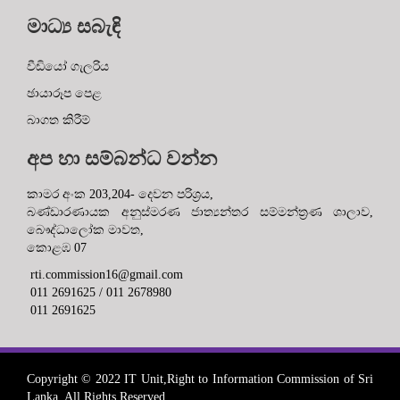
මාධ්‍ය සබැඳි
වීඩියෝ ගැලරිය
ඡායාරූප පෙළ
බාගත කිරීම්
අප හා සම්බන්ධ වන්න
කාමර අංක 203,204- දෙවන පරිශ්‍රය,
බණ්ඩාරණායක අනුස්මරණ ජාත්‍යන්තර සම්මන්ත්‍රණ ශාලාව,
බෞද්ධාලෝක මාවත,
කොළඹ 07
rti.commission16@gmail.com
011 2691625 / 011 2678980
011 2691625
Copyright © 2022 IT Unit,Right to Information Commission of Sri
Lanka. All Rights Reserved