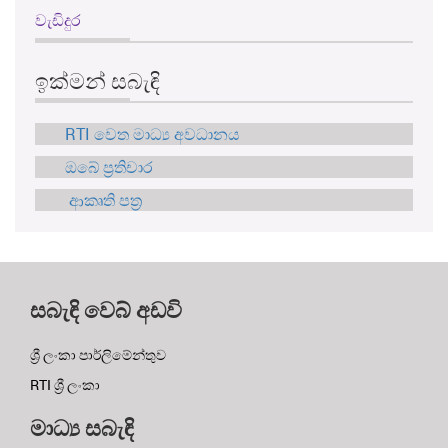
වැඩිදුර
ඉක්මන් සබැඳි
RTI වෙත මාධ්‍ය අවධානය
ඔබේ ප්‍රතිචාර
ආකෘති පත්‍ර
සබැඳි වෙබ් අඩවි
ශ්‍රී ලංකා පාර්ලිමේන්තුව
RTI ශ්‍රී ලංකා
මාධ්‍ය සබැඳි