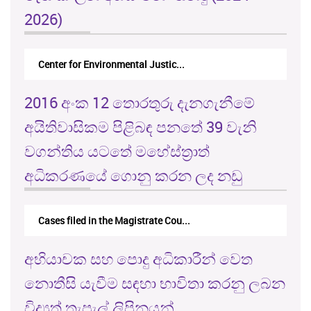
2026)
Center for Environmental Justic...
2016 අංක 12 තොරතුරු දැනගැනීමේ
අයිතිවාසිකම පිළිබඳ පනතේ 39 වැනි
වගන්තිය යටතේ මහේස්ත්‍රාත්
අධිකරණයේ ගොනු කරන ලද නඩු
Cases filed in the Magistrate Cou...
අභියාචක සහ පොදු අධිකාරීන් වෙත
නොතීසි යැවීම සඳහා භාවිතා කරනු ලබන
විද්‍යුත් තැපැල් ලිපිනයන්