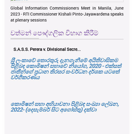
Global Information Commissioners Meet in Manila, June
2023 - RTI Commissioner Kishali Pinto-Jayawardena speaks
at plenary sessions
වත්මන් පෞද්ගලික විභාග කිරීම්
S.A.S.S. Perera v. Divisional Secre...
ශ‍්‍රී ලංකාවේ තොරතුරු දැනගැනීමේ අයිතිවාසිකම
පිළිබඳ කොමිෂන් සභාවේ නියෝග, 2020 - එක්සත්
ජාතීන්ගේ ප්‍රධාන තිරසර සංවර්ධන දර්ශක යටතේ
වර්ගීකරණය
කොමිෂන් සභා අභියාචනා පිළිබඳ සංඛ්‍යා ලේඛන,
2022- (දෙසැම්බර් සිට අගෝස්තු) දක්වා