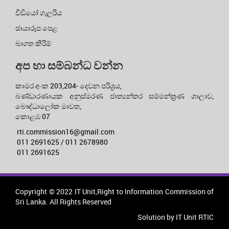
වීඩියෝ ගැලරිය
ඡායාරූප පෙළ
බාගත කිරීම්
අප හා සම්බන්ධ වන්න
කාමර අංක 203,204- දෙවන පරිශ්‍රය,
බණ්ඩාරණායක අනුස්මරණ ජාත්‍යන්තර සම්මන්ත්‍රණ ශාලාව,
බෞද්ධාලෝක මාවත,
කොළඹ 07
rti.commission16@gmail.com
011 2691625 / 011 2678980
011 2691625
Copyright © 2022 IT Unit,Right to Information Commission of
Sri Lanka. All Rights Reserved
Solution by IT Unit RTIC