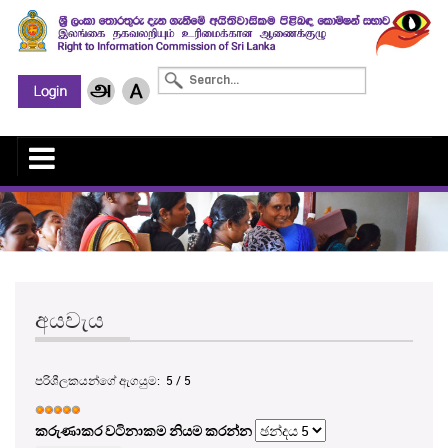
අයවැය
පරිශීලකයන්ගේ ඇගයුම:
5
/
5
කරුණාකර වටිනාකම නියම කරන්න