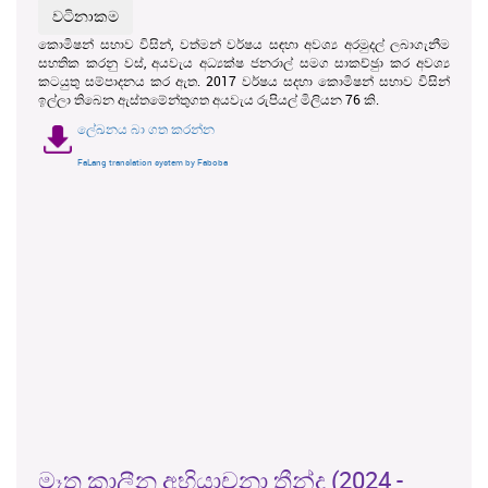
කොමිෂන් සභාව විසින්, වත්මන් වර්ෂය සඳහා අවශ්‍ය අරමුදල් ලබාගැනීම
සහතික කරනු වස්, අයවැය අධ්‍යක්ෂ ජනරාල් සමග සාකච්ඡුා කර අවශ්‍ය
කටයුතු සම්පාදනය කර ඇත. 2017 වර්ෂය සදහා කොමිෂන් සභාව විසින්
ඉල්ලා තිබෙන ඇස්තමේන්තුගත අයවැය රුපියල් මිලියන 76 කි.
ලේඛනය බා ගත කරන්න
FaLang translation system by Faboba
මෑත කාලීන අභියාචනා තීන්දු (2024 -