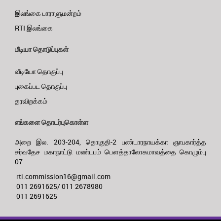
இலங்கை பாராளுமன்றம்
RTI இலங்கை
மீடியா தொடுப்புகள்
வீடியோ தொகுப்பு
புகைப்பட தொகுப்பு
தரவிறக்கம்
எங்களை தொடர்புகொள்ள
அறை இல. 203-204, தொகுதி-2 பண்டாரநாயக்கா ஞாபகார்த்த
சர்வதேச மகாநாட்டு மண்டபம் பௌத்தாலோகமாவத்தை கொழும்பு
07
rti.commission16@gmail.com
011 2691625/ 011 2678980
011 2691625