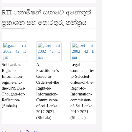
RTI කොමිෂන් සභාවේ අනෙකුත්
ප්‍රකාශන සහ තොරතුරු තන්ත්‍රය
Sri-Lanka's-
A-
Legal-
Right-to-
Practitioner’s-
Commentaries-
Information-
Guide-to-
to-Selected-
regime-and-
Orders-of-the
orders-of-the-
the-UNSDGs-
Right-to-
Right-to-
Thoughts-for-
Information-
Information-
Reflection-
Commission-
commission-
(Sinhala)
of-sri-Lanka-
of-Sri-Lanka-
2017-2021-
2019-2021-
(Sinhala)
(Sinhala)