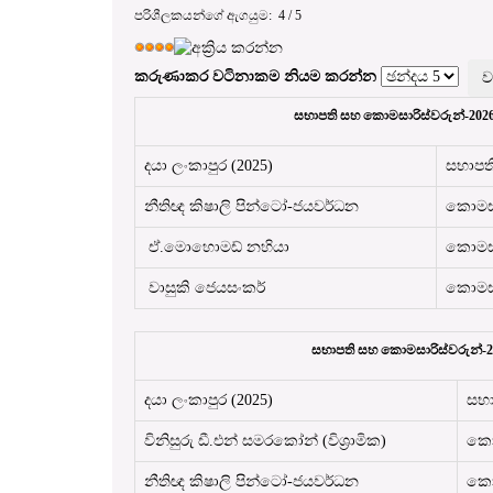
පරිශීලකයන්ගේ ඇගයුම:
4
/
5
කරුණාකර වටිනාකම නියම කරන්න
සභාපති සහ කොමසාරිස්වරුන්-202
දයා ලංකාපුර (2025)
සභාපත
නීතිඥ කිෂාලි පින්ටෝ-ජයවර්ධන
කොමසා
‌ඒ.මොහොමඩ් නහියා
කොමසා
‌වාසුකි ජෙයසංකර්
කොමසා
සභාපති සහ කොමසාරිස්වරුන්-
දයා ලංකාපුර (2025)
සභා
විනිසුරු ඩී.එන් සමරකෝන් (විශ්‍රාමික)
කොම
නීතිඥ කිෂාලි පින්ටෝ-ජයවර්ධන
කොම