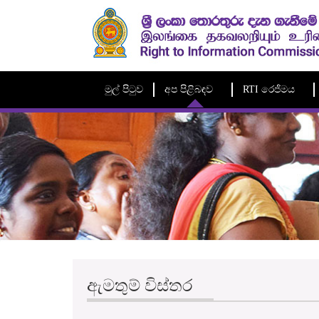
මුල් පිටුව
අප පිළිබඳව
RTI රෙජිමය
ඇමතුම් විස්තර