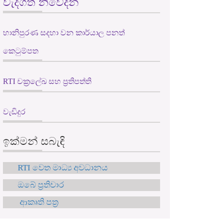
වැදගත් නිවේදන
හානිපුරණ සදහා වන කාර්යාල පනත්
කෙටුම්පත
RTI චක්‍රලේඛ සහ ප්‍රතිපත්ති
වැඩිදුර
ඉක්මන් සබැඳි
RTI වෙත මාධ්‍ය අවධානය
ඔබේ ප්‍රතිචාර
ආකෘති පත්‍ර