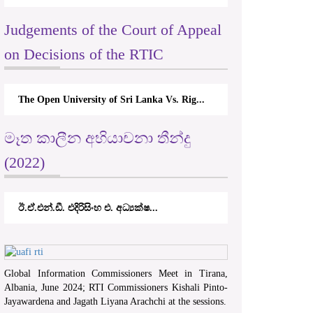
Judgements of the Court of Appeal
on Decisions of the RTIC
The Open University of Sri Lanka Vs. Rig...
මෑත කාලීන අභියාචනා තීන්දු
(2022)
ඊ.ඒ.එන්.ඩී. එදිරිසිංහ එ. අධ්‍යක්ෂ...
Global Information Commissioners Meet in Tirana,
Albania, June 2024; RTI Commissioners Kishali Pinto-
Jayawardena and Jagath Liyana Arachchi at the sessions.