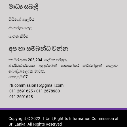
මාධ්‍ය සබැඳි
වීඩියෝ ගැලරිය
ඡායාරූප පෙළ
බාගත කිරීම්
අප හා සම්බන්ධ වන්න
කාමර අංක 203,204- දෙවන පරිශ්‍රය,
බණ්ඩාරණායක අනුස්මරණ ජාත්‍යන්තර සම්මන්ත්‍රණ ශාලාව,
බෞද්ධාලෝක මාවත,
කොළඹ 07
rti.commission16@gmail.com
011 2691625 / 011 2678980
011 2691625
Copyright © 2022 IT Unit,Right to Information Commission of
Sri Lanka. All Rights Reserved