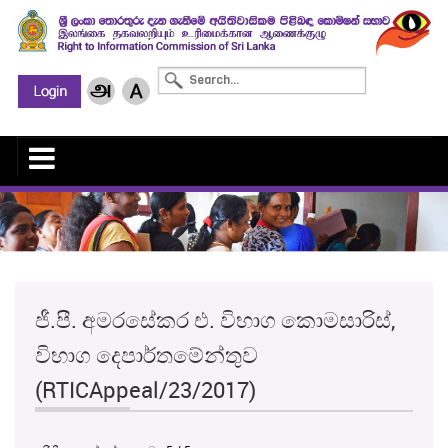
ජී.පී. අමරසේකර එ. විභාග කොමසාරිස්,
විභාග දෙපාර්තමේන්තුව
(RTICAppeal/23/2017)