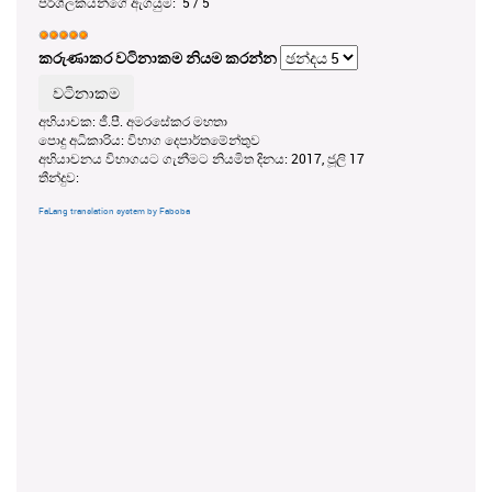
පරිශීලකයන්ගේ ඇගයුම:
5
/
5
කරුණාකර වටිනාකම නියම කරන්න
අභියාචක: ජී.පී. අමරසේකර මහතා
පොදු අධිකාරිය: විභාග දෙපාර්තමේන්තුව
අභියාචනය විභාගයට ගැනීමට නියමිත දිනය: 2017, ජූලි 17
තීන්දුව:
FaLang translation system by Faboba