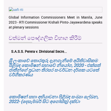
Global Information Commissioners Meet in Manila, June
2023 - RTI Commissioner Kishali Pinto-Jayawardena speaks
at plenary sessions
වත්මන් පෞද්ගලික විභාග කිරීම්
S.A.S.S. Perera v. Divisional Secre...
ශ‍්‍රී ලංකාවේ තොරතුරු දැනගැනීමේ අයිතිවාසිකම
පිළිබඳ කොමිෂන් සභාවේ නියෝග, 2020 - එක්සත්
ජාතීන්ගේ ප්‍රධාන තිරසර සංවර්ධන දර්ශක යටතේ
වර්ගීකරණය
කොමිෂන් සභා අභියාචනා පිළිබඳ සංඛ්‍යා ලේඛන,
2022- (දෙසැම්බර් සිට අගෝස්තු) දක්වා