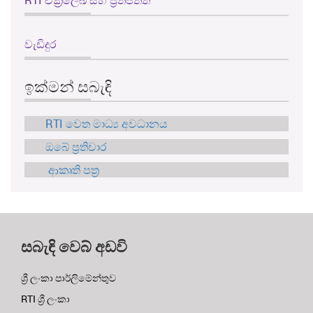
RTI චක්‍රලේඛ සහ ප්‍රතිපත්ති
වැඩිදුර
ඉක්මන් සබැඳි
RTI වෙත මාධ්‍ය අවධානය
ඔබේ ප්‍රතිචාර
ආකෘති පත්‍ර
සබැඳි වෙබ් අඩවි
ශ්‍රී ලංකා පාර්ලිමේන්තුව
RTI ශ්‍රී ලංකා