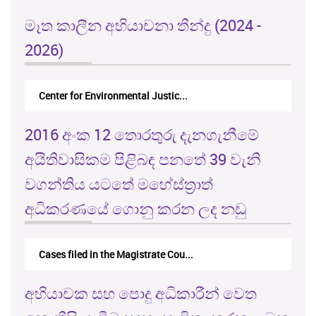
මෑත කාලීන අභියාචනා තීන්දු (2024 -
2026)
Center for Environmental Justic...
2016 අංක 12 තොරතුරු දැනගැනීමේ
අයිතිවාසිකම පිළිබඳ පනතේ 39 වැනි
වගන්තිය යටතේ මහේස්ත්‍රාත්
අධිකරණයේ ගොනු කරන ලද නඩු
Cases filed in the Magistrate Cou...
අභියාචක සහ පොදු අධිකාරීන් වෙත