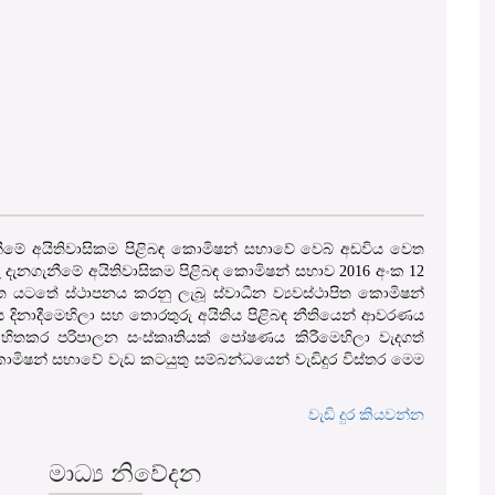
ගැනීමේ අයිතිවාසිකම පිළිබඳ කොමිෂන් සභාවේ වෙබ් අඩවිය වෙත
ු දැනගැනීමේ අයිතිවාසිකම පිළිබඳ කොමිෂන් සභාව 2016 අංක 12
 යටතේ ස්ථාපනය කරනු ලැබූ ස්වාධීන ව්‍යවස්ථාපිත කොමිෂන්
ය දිනාදීමෙහිලා සහ තොරතුරු අයිතිය පිළිබඳ නීතියෙන් ආවරණය
ිතකර පරිපාලන සංස්කෘතියක් පෝෂණය කිරීමෙහිලා වැදගත්
මිෂන් සභාවේ වැඩ කටයුතු සම්බන්ධයෙන් වැඩිදුර විස්තර මෙම
වැඩි දුර කියවන්න
මාධ්‍ය නිවේදන