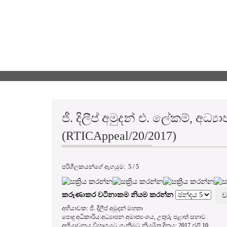
ජී. දිලීප් අමුදන් එ. ලේකම්, අධ්
(RTICAppeal/20/2017)
පරිශීලකයන්ගේ ඇගයුම:
5
/
5
කරුණාකර වටිනාකම නියම කරන්න
අභියාචක: ජී. දිලීප් අමුදන් මහතා
පොදු අධිකාරිය:අධ්‍යාපන අමාත්‍යංශය, උතුරු පළාත් සභාව
අභියාචනය විභාගයට ගැනීමට නියමිත දිනය: 2017 ජූලි 10