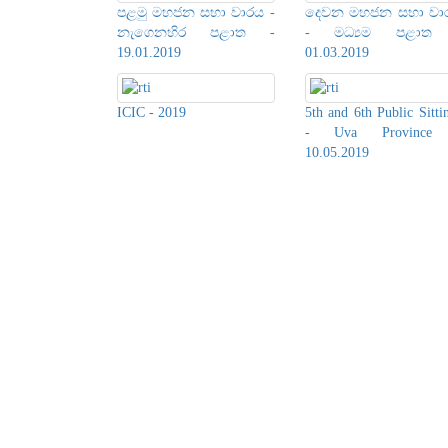
පළමු මහජන සභා වාරය -
දෙවන මහජන සභා වා
නැගෙනහිර පළාත -
- මධ්‍යම පළාත
19.01.2019
01.03.2019
ICIC - 2019
5th and 6th Public Sitti
- Uva Province
10.05.2019