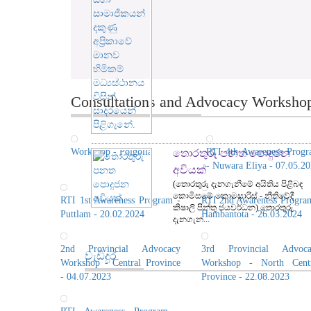
Consultations and Advocacy Workshops
Workshop - Polgolla
RTI 4th Awareness Prog
තොරතුරු පනත පොදුජන
- Nuwara Eliya - 07.05.2
අවියක්
(තොරතුරු දැනගැනීමේ අයිතිය පිළිබඳ
කොමිසමේ කොමසාරිස් - නීතිවේදී
RTI 1st Awareness Program -
RTI 2nd Awareness Progra
කිෂාලි පින්තු ජයවර්ධන) තොරතුරු
Puttlam - 20.02.2024
Hambantota - 26.03.2024
දැනගැන...
2nd Provincial Advocacy
3rd Provincial Advoca
වැඩිදුර
Workshop - Central Province
Workshop - North Centr
- 04.07.2023
Province - 22.08.2023