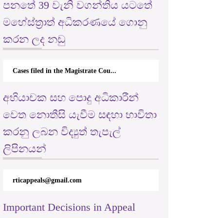
පනතේ 39 වැනි වගන්තිය යටතේ
මහේස්ත්‍රාත් අධිකරණයේ ගොනු
කරන ලද නඩු
Cases filed in the Magistrate Cou...
අභියාචක සහ පොදු අධිකාරීන්
වෙත නොතීසි යැවීම සඳහා භාවිතා
කරනු ලබන විද්‍යුත් තැපැල්
ලිපිනයන්
rticappeals@gmail.com
Important Decisions in Appeal