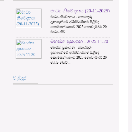
මාධ්‍ය නිවේදනය (20-11-2025)
3
මාධ්‍ය නිවේදනය - තොරතුරු
දැනගැනීමේ අයිතිවාසිකම පිළිබඳ
කොමිෂන් සභාව 2025 නොවැම්බර් 20
මාධ්‍ය නිව...
මහජන ප්‍රකාශන - 2025.11.20
මහජන ප්‍රකාශන - තොරතුරු
දැනගැනීමේ අයිතිවාසිකම පිළිබඳ
කොමිෂන් සභාව 2025 නොවැම්බර් 20
මාධ්‍ය නිවේ...
වැඩිදුර