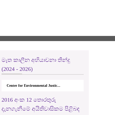
මෑත කාලීන අභියාචනා තීන්දු
(2024 - 2026)
Center for Environmental Justic...
2016 අංක 12 තොරතුරු
දැනගැනීමේ අයිතිවාසිකම පිළිබඳ