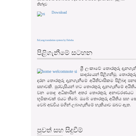
තීන්දුව
Download
FaLang translation system by Faboba
පිළිගැනීමේ සටහන
ශ‍්‍රී ලංකාවේ තොරතුරු දැන
සාදරයෙන් පිළිගනිමු. තොරතුර
දරන තොරතුරු දැනගැනීමේ අයිතිවාසිකම පිළිබඳ පනත
සභාවකි. පුරවැසියන් හට තොරතුරු දැනගැනීමේ අයිති
වන පොදු අධිකාරීන් අතර තොරතුරු අනාවරණයට හ
භූමිකාවක් එයට තිබේ. ඔබේ තොරතුරු අයිතිය සහ කො
වෙබ් අඩවිය මගින් ලබාගැනීමේ හැකියාව ඔබට ඇත.
පුවත් සහ සිදුවීම්