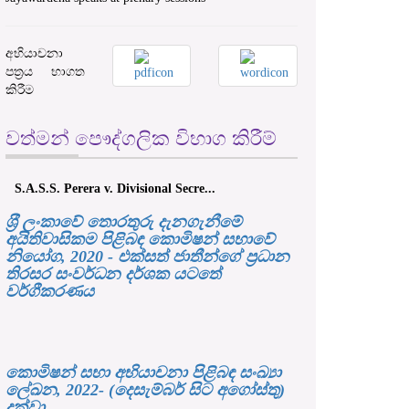
අභියාචනා
පත්‍රය භාගත
කිරීම
වත්මන් පෞද්ගලික විභාග කිරීම්
S.A.S.S. Perera v. Divisional Secre...
ශ‍්‍රී ලංකාවේ තොරතුරු දැනගැනීමේ
අයිතිවාසිකම පිළිබඳ කොමිෂන් සභාවේ
නියෝග, 2020 - එක්සත් ජාතීන්ගේ ප්‍රධාන
තිරසර සංවර්ධන දර්ශක යටතේ
වර්ගීකරණය
කොමිෂන් සභා අභියාචනා පිළිබඳ සංඛ්‍යා
ලේඛන, 2022- (දෙසැම්බර් සිට අගෝස්තු)
දක්වා