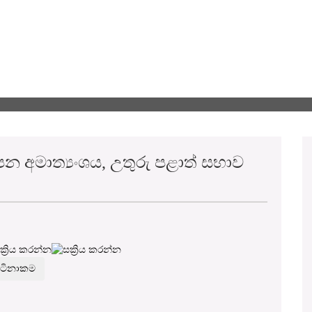
‍යාපන අමාත්‍යංශය, උතුරු පළාත් සභාව