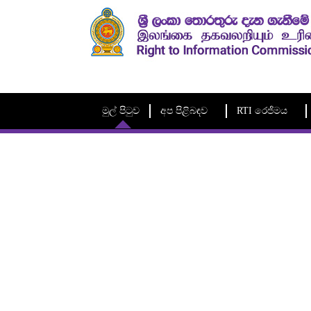
මුල් පිටුව
අප පිළිබඳව
RTI රෙජිමය