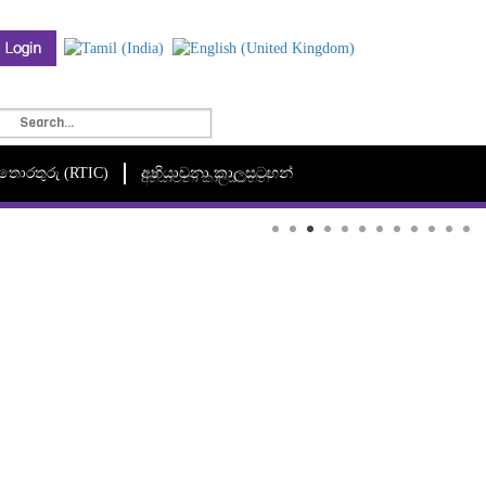
මී තොරතුරු (RTIC)
අභියාචනා කාලසටහන්
අභියාචනා කාලසටහන්