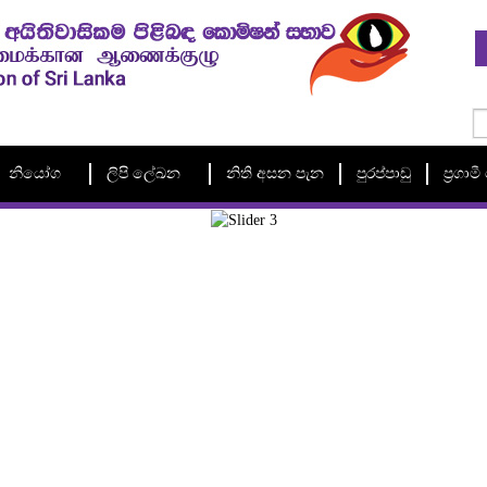
නියෝග
ලිපි ලේඛන
නිති අසන පැන
පුරප්පාඩු
ප්‍රගා