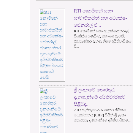
RTI කොමිෂන් සභා
1
2
සාමාජිකයින් සහ අධ්‍යක්ෂ-
ජෙනරාල් ජ්...
RTI කොමිෂන් සභා අධ්‍යක්ෂ-ජනරාල්
පියතිස්ස රණසිංහ, කොළඹ පැවති,
ජ්‍යාත්‍යන්තර දැනගැනීමේ අයිතිවාසිකම
පි...
ශ්‍රී ලංකාවේ තොරතුරු
දැනගැනීමේ අයිතිවාසිකම
පිළිබඳ...
2017 සැප්තැම්බර් 7- මානව හිමිකම්
මධ්‍යස්ථානය (CHR) විසින් ශ්‍රී ලංකා
තොරතුරු දැනගැනීමේ අයිතිවාසිකම...