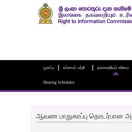
முகப்பு
எம்மைப் பற்றி
தகவலறியும் உரிமை
Hearing Schedules
ஆவண பாதுகாப்பு தொடர்பான அறி