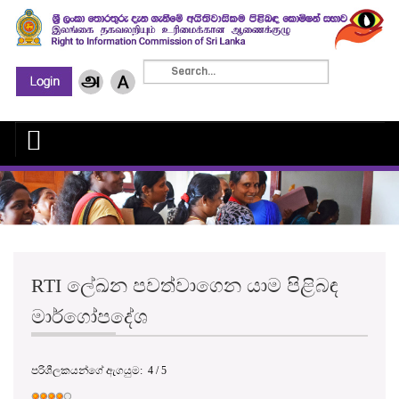
RTI ලේඛන පවත්වාගෙන යාම පිළිබඳ
මාර්ගෝපදේශ
පරිශීලකයන්ගේ ඇගයුම:
4
/
5