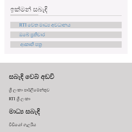
ඉක්මන් සබැඳි
RTI වෙත මාධ්‍ය අවධානය
ඔබේ ප්‍රතිචාර
ආකෘති පත්‍ර
සබැඳි වෙබ් අඩවි
ශ්‍රී ලංකා පාර්ලිමේන්තුව
RTI ශ්‍රී ලංකා
මාධ්‍ය සබැඳි
වීඩියෝ ගැලරිය