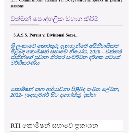
RTI Commissioner Kishali Pinto-Jayawardena speaks at plenary
sessions
වත්මන් පෞද්ගලික විභාග කිරීම්
S.A.S.S. Perera v. Divisional Secre...
ශ‍්‍රී ලංකාවේ තොරතුරු දැනගැනීමේ අයිතිවාසිකම
පිළිබඳ කොමිෂන් සභාවේ නියෝග, 2020 - එක්සත්
ජාතීන්ගේ ප්‍රධාන තිරසර සංවර්ධන දර්ශක යටතේ
වර්ගීකරණය
කොමිෂන් සභා අභියාචනා පිළිබඳ සංඛ්‍යා ලේඛන,
2022- (දෙසැම්බර් සිට අගෝස්තු) දක්වා
RTI කොමිෂන් සභාවේ ප්‍රකාශන