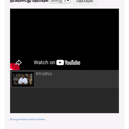
தயவுசெய்து மதிப்பிடுக
RTI (GFU)
FaLang translation system by Faboba