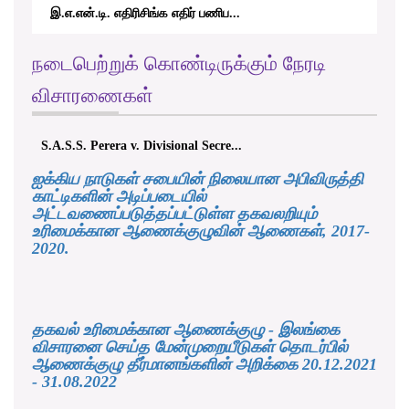
இ.எ.என்.டி. எதிரிசிங்க எதிர் பணிப...
நடைபெற்றுக் கொண்டிருக்கும் நேரடி
விசாரணைகள்
S.A.S.S. Perera v. Divisional Secre...
ஐக்கிய நாடுகள் சபையின் நிலையான அபிவிருத்தி
காட்டிகளின் அடிப்படையில்
அட்டவணைப்படுத்தப்பட்டுள்ள தகவலறியும்
உரிமைக்கான ஆணைக்குழுவின் ஆணைகள், 2017-
2020.
தகவல் உரிமைக்கான ஆணைக்குழு - இலங்கை
விசாரனை செய்த மேன்முறையீடுகள் தொடர்பில்
ஆணைக்குழு தீர்மானங்களின் அறிக்கை 20.12.2021
- 31.08.2022